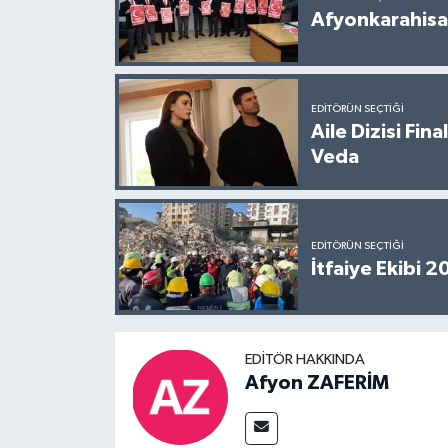
Afyonkarahisar
EDITÖRÜN SEÇTIĞI
Aile Dizisi Fin
Veda
EDITÖRÜN SEÇTIĞI
İtfaiye Ekibi 
EDITÖR HAKKINDA
Afyon ZAFERİM