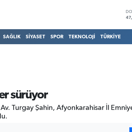
DO
47
EU
55
ST
SAĞLIK
SİYASET
SPOR
TEKNOLOJİ
TÜRKİYE
64
GR
65
Bİ
13
BI
64
er sürüyor
 Av. Turgay Şahin, Afyonkarahisar İl Emn
du.