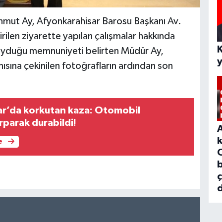
hmut Ay, Afyonkarahisar Barosu Başkanı Av.
irilen ziyarette yapılan çalışmalar hakkında
duyduğu memnuniyeti belirten Müdür Ay,
nısına çekinilen fotoğrafların ardından son
r’da korkutan kaza: Otomobil
rparak durabildi!
e
b
d