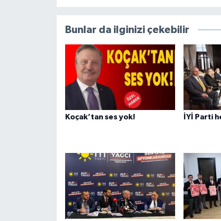
Bunlar da ilginizi çekebilir
Koçak’tan ses yok!
İYİ Parti 