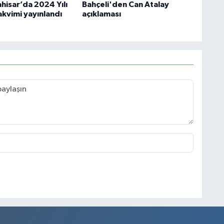
hisar’da 2024 Yılı
Bahçeli'den Can Atalay
akvimi yayınlandı
açıklaması