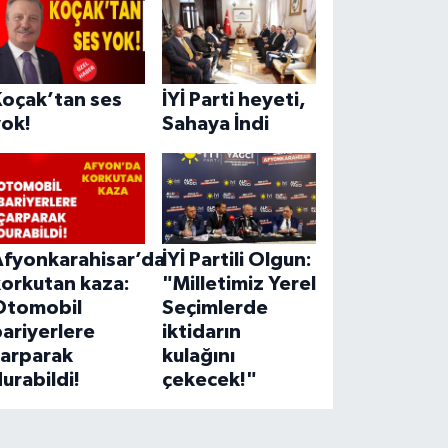
Koçak’tan ses
İYİ Parti heyeti,
yok!
Sahaya İndi
Afyonkarahisar’da
İYİ Partili Olgun:
korkutan kaza:
"Milletimiz Yerel
Otomobil
Seçimlerde
ariyerlere
iktidarın
çarparak
kulağını
urabildi!
çekecek!"