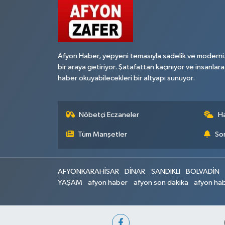
Afyon Haber, yepyeni temasıyla sadelik ve moderni
bir araya getiriyor. Şatafattan kaçınıyor ve insanlara
haber okuyabilecekleri bir altyapı sunuyor.
Nöbetçi Eczaneler
H
Tüm Manşetler
Son
AFYONKARAHİSAR
DİNAR
SANDIKLI
BOLVADİN
YAŞAM
afyon haber
afyon son dakika
afyon hab