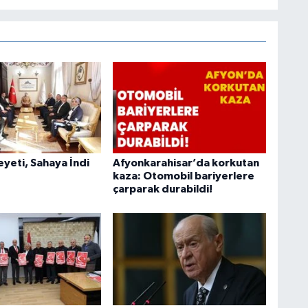
heyeti, Sahaya İndi
Afyonkarahisar’da korkutan
kaza: Otomobil bariyerlere
çarparak durabildi!