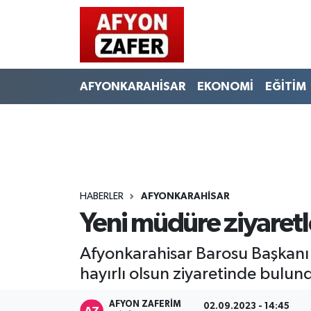
AFYONKARAHİSAR
EKONOMİ
EĞİTİM
HABERLER
AFYONKARAHİSAR
Yeni müdüre ziyaretl
Afyonkarahisar Barosu Başkanı
hayırlı olsun ziyaretinde bulun
AFYON ZAFERİM
02.09.2023 - 14:45