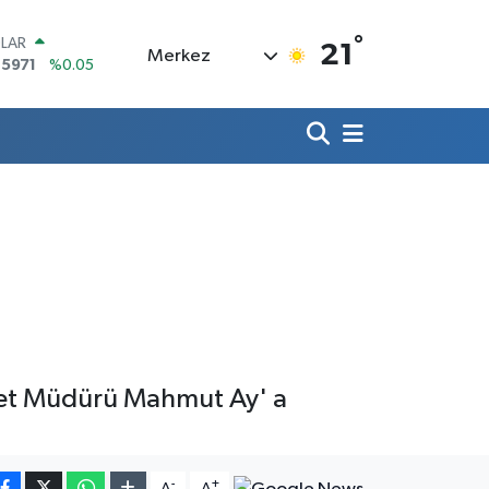
°
LAR
21
Merkez
,5971
%0.05
RO
,1336
%0.18
ERLİN
,2534
%0.22
AM ALTIN
18.23
%0.39
ST100
.703
%0
TCOIN
.475,47
%0.66
iyet Müdürü Mahmut Ay' a
-
+
A
A