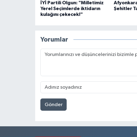
İYİ Partili Olgun: "Milletimiz
Afyonkara
Yerel Seçimlerde iktidarın
Şehitler T
kulağını çekecek!"
Yorumlar
Gönder