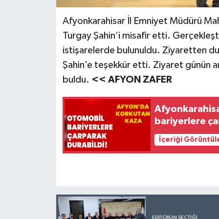
Afyonkarahisar İl Emniyet Müdürü Ma
Turgay Şahin’i misafir etti. Gerçekleşt
istişarelerde bulunuldu. Ziyaretten 
Şahin’e teşekkür etti. Ziyaret günün a
buldu.
<< AFYON ZAFER
Afyonkarahisa
bariyerlere ça
İçeriği Görüntül
EDITÖRÜN SEÇTIĞI