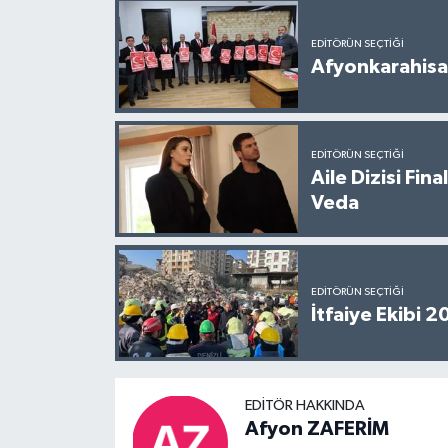
EDITÖRÜN SEÇTIĞI
Afyonkarahisar
EDITÖRÜN SEÇTIĞI
Aile Dizisi Fin
Veda
EDITÖRÜN SEÇTIĞI
İtfaiye Ekibi 
EDITÖR HAKKINDA
Afyon ZAFERİM