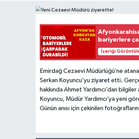
Afyonkarahisa
bariyerlere ça
İçeriği Görüntül
Emirdağ Cezaevi Müdürlüğü’ne atana
Serkan Koyuncu'yu
ziyaret
etti. Gerçe
hakkında Ahmet Yardımcı’dan bilgiler
Koyuncu, Müdür Yardımcı’ya yeni görevin
Günün anısı için çekinilen fotoğraflar