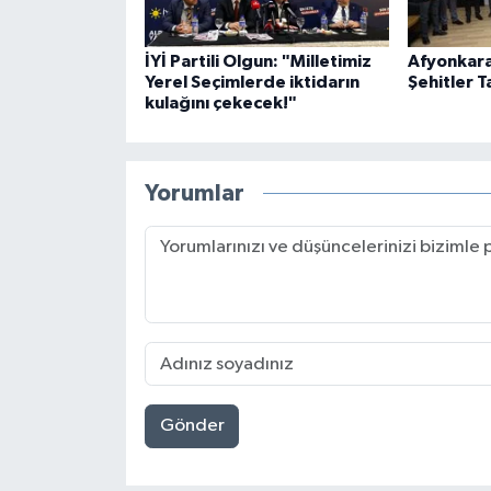
İYİ Partili Olgun: "Milletimiz
Afyonkara
Yerel Seçimlerde iktidarın
Şehitler T
kulağını çekecek!"
Yorumlar
Gönder