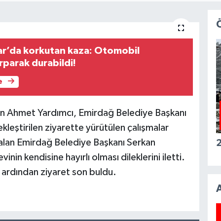
r’da korkutan kaza: Otomobil
rparak durabildi!
e
n Ahmet Yardımcı, Emirdağ Belediye Başkanı
kleştirilen ziyarette yürütülen çalışmalar
 alan Emirdağ Belediye Başkanı Serkan
2
in kendisine hayırlı olması dileklerini iletti.
ın ardından ziyaret son buldu.