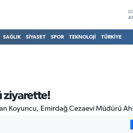
D
4
E
5
ST
SAĞLIK
SİYASET
SPOR
TEKNOLOJİ
TÜRKİYE
64
G
6
Bİ
13
B
64
 ziyarette!
an Koyuncu, Emirdağ Cezaevi Müdürü Ahmet