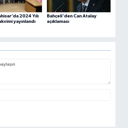
hisar’da 2024 Yılı
Bahçeli'den Can Atalay
akvimi yayınlandı
açıklaması