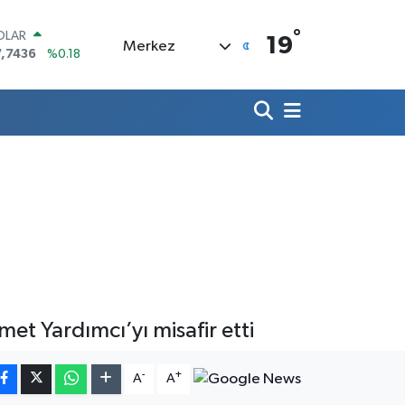
°
OLAR
19
Merkez
7,7436
%0.18
URO
5,2510
%0.32
ERLİN
,4811
%0.38
RAM ALTIN
648.99
%2.59
ST100
.779
%-14
ITCOIN
.960,21
%0.87
 Yardımcı’yı misafir etti
-
+
A
A