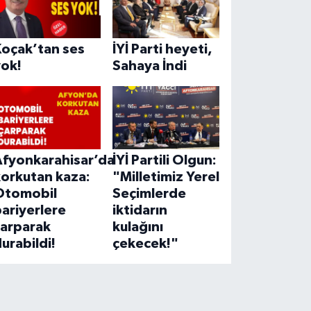
Koçak’tan ses
İYİ Parti heyeti,
yok!
Sahaya İndi
Afyonkarahisar’da
İYİ Partili Olgun:
korkutan kaza:
"Milletimiz Yerel
Otomobil
Seçimlerde
ariyerlere
iktidarın
çarparak
kulağını
urabildi!
çekecek!"