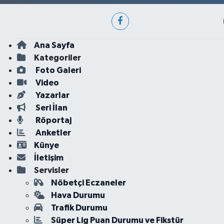
Ana Sayfa
Kategoriler
Foto Galeri
Video
Yazarlar
Seri İlan
Röportaj
Anketler
Künye
İletişim
Servisler
Nöbetçi Eczaneler
Hava Durumu
Trafik Durumu
Süper Lig Puan Durumu ve Fikstür