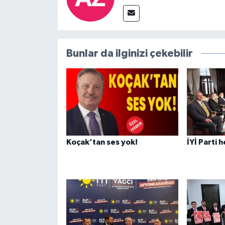
Bunlar da ilginizi çekebilir
Koçak’tan ses yok!
İYİ Parti 