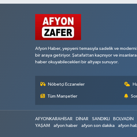
Afyon Haber, yepyeni temasıyla sadelik ve moderni
bir araya getiriyor. Şatafattan kaçınıyor ve insanlara
haber okuyabilecekleri bir altyapı sunuyor.
Nöbetçi Eczaneler
H
Tüm Manşetler
Son
AFYONKARAHİSAR
DİNAR
SANDIKLI
BOLVADİN
YAŞAM
afyon haber
afyon son dakika
afyon hab