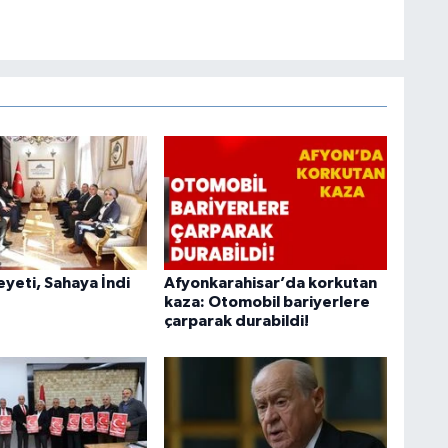
heyeti, Sahaya İndi
Afyonkarahisar’da korkutan
kaza: Otomobil bariyerlere
çarparak durabildi!