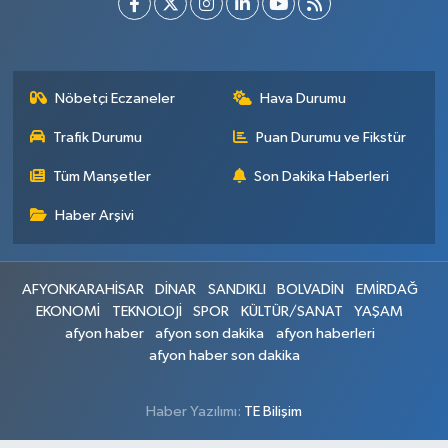
Nöbetçi Eczaneler
Hava Durumu
Trafik Durumu
Puan Durumu ve Fikstür
Tüm Manşetler
Son Dakika Haberleri
Haber Arşivi
AFYONKARAHİSAR
DİNAR
SANDIKLI
BOLVADİN
EMİRDAĞ
EKONOMİ
TEKNOLOJİ
SPOR
KÜLTÜR/SANAT
YAŞAM
afyon haber
afyon son dakika
afyon haberleri
afyon haber son dakika
Haber Yazılımı:
TE Bilişim