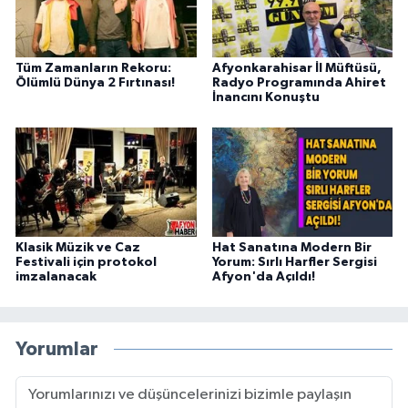
Tüm Zamanların Rekoru:
Afyonkarahisar İl Müftüsü,
Ölümlü Dünya 2 Fırtınası!
Radyo Programında Ahiret
İnancını Konuştu
Klasik Müzik ve Caz
Hat Sanatına Modern Bir
Festivali için protokol
Yorum: Sırlı Harfler Sergisi
imzalanacak
Afyon'da Açıldı!
Yorumlar