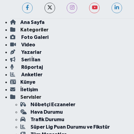
Ana Sayfa
Kategoriler
Foto Galeri
Video
Yazarlar
Seri İlan
Röportaj
Anketler
Künye
İletişim
Servisler
Nöbetçi Eczaneler
Hava Durumu
Trafik Durumu
Süper Lig Puan Durumu ve Fikstür