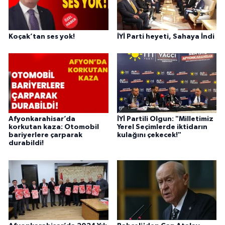
Koçak’tan ses yok!
İYİ Parti heyeti, Sahaya İndi
Afyonkarahisar’da
İYİ Partili Olgun: "Milletimiz
korkutan kaza: Otomobil
Yerel Seçimlerde iktidarın
bariyerlere çarparak
kulağını çekecek!"
durabildi!