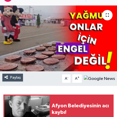
Paylaş
-
+
A
A
Afyon Belediyesinin acı
kaybı!