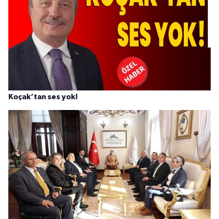
Koçak’tan ses yok!