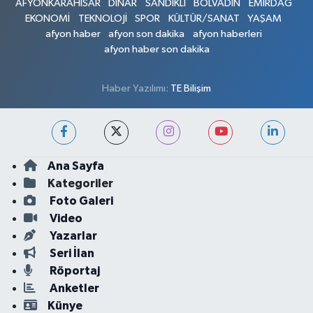
AFYONKARAHİSAR
DİNAR
SANDIKLI
BOLVADİN
EMİRDAĞ
EKONOMİ
TEKNOLOJİ
SPOR
KÜLTÜR/SANAT
YAŞAM
afyon haber
afyon son dakika
afyon haberleri
afyon haber son dakika
Haber Yazılımı:
TE Bilişim
Ana Sayfa
Kategoriler
Foto Galeri
Video
Yazarlar
Seri İlan
Röportaj
Anketler
Künye