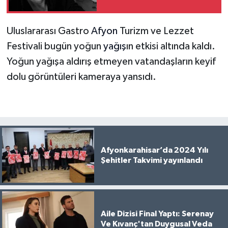
Uluslararası Gastro
Afyon
Turizm ve Lezzet
Festivali bugün yoğun
yağış
ın etkisi altında kaldı.
Yoğun yağışa aldırış etmeyen vatandaşların keyif
dolu görüntüleri kameraya yansıdı.
Afyonkarahisar’da 2024 Yılı
Şehitler Takvimi yayınlandı
Aile Dizisi Final Yaptı: Serenay
Ve Kıvanç'tan Duygusal Veda