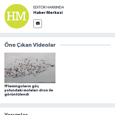
EDITÖR HAKKINDA
Haber Merkezi
Öne Çıkan Videolar
fFlamingoların göç
yolundaki molaları dron ile
görüntülendi