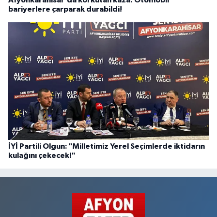
Afyonkarahisar’da korkutan kaza: Otomobil
bariyerlere çarparak durabildi!
İYİ Partili Olgun: "Milletimiz Yerel Seçimlerde iktidarın
kulağını çekecek!"