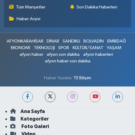
Tüm Manşetler
Son Dakika Haberleri
Haber Arşivi
AFYONKARAHİSAR
DİNAR
SANDIKLI
BOLVADİN
EMİRDAĞ
EKONOMİ
TEKNOLOJİ
SPOR
KÜLTÜR/SANAT
YAŞAM
afyon haber
afyon son dakika
afyon haberleri
afyon haber son dakika
Haber Yazılımı:
TE Bilişim
Ana Sayfa
Kategoriler
Foto Galeri
Video