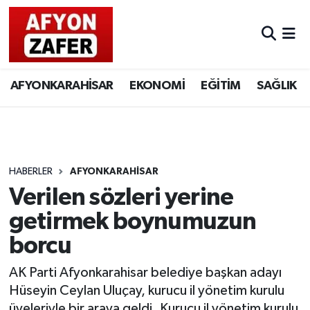
AFYONKARAHİSAR
EKONOMİ
EĞİTİM
SAĞLIK
HABERLER
AFYONKARAHİSAR
Verilen sözleri yerine
getirmek boynumuzun
borcu
AK Parti Afyonkarahisar belediye başkan adayı
Hüseyin Ceylan Uluçay, kurucu il yönetim kurulu
üyeleriyle bir araya geldi. Kurucu il yönetim kurulu