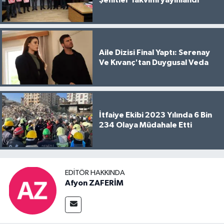
Aile Dizisi Final Yaptı: Serenay
Ve Kıvanç'tan Duygusal Veda
İtfaiye Ekibi 2023 Yılında 6 Bin
234 Olaya Müdahale Etti
EDITÖR HAKKINDA
Afyon ZAFERİM