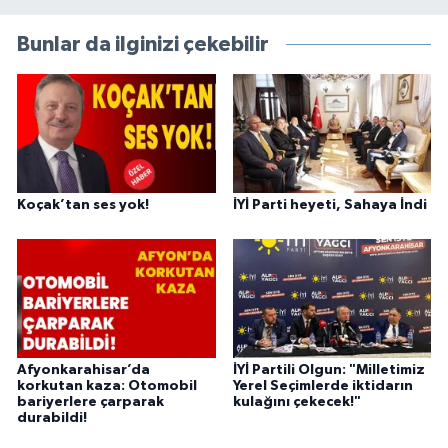
Bunlar da ilginizi çekebilir
Koçak’tan ses yok!
İYİ Parti heyeti, Sahaya İndi
Afyonkarahisar’da
İYİ Partili Olgun: "Milletimiz
korkutan kaza: Otomobil
Yerel Seçimlerde iktidarın
bariyerlere çarparak
kulağını çekecek!"
durabildi!