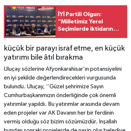
İYİ Partili Olgun:
"Milletimiz Yerel
Seçimlerde iktidarın
kulağını çekecek!"
küçük bir parayı israf etme, en küçük
yatırımı bile âtıl bırakma
Uluçay sözlerine Afyonkarahisar'ın potansiyelini
en iyi şekilde değerlendirecekleri vurgusunda
bulundu. Uluçay, ‘’Güzel şehrimize Sayın
Cumhurbaşkanımızın önderliğinde çok önemli
yatırımlar yapıldı. Bu yatırımlar arasında devam
eden projeler var AK Davanın her bir ferdinin
vermiş olduğu söz bizim sözümüzdür. İnşallah
bundan sonraki projelerde de nasip olur belediye