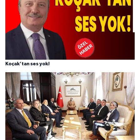
Koçak’tan ses yok!