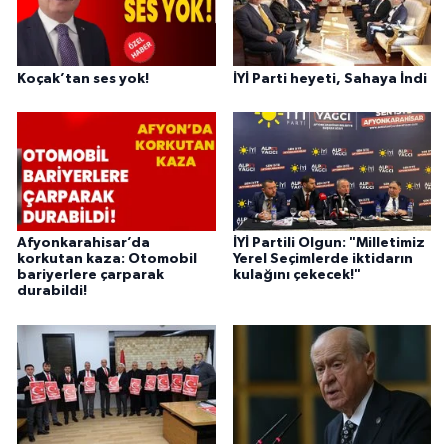
Koçak’tan ses yok!
İYİ Parti heyeti, Sahaya İndi
Afyonkarahisar’da
İYİ Partili Olgun: "Milletimiz
korkutan kaza: Otomobil
Yerel Seçimlerde iktidarın
bariyerlere çarparak
kulağını çekecek!"
durabildi!