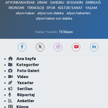
AFYONKARAHİSAR
DİNAR
SANDIKLI
BOLVADİN
EMİRDAĞ
EKONOMİ
TEKNOLOJİ
SPOR
KÜLTÜR/SANAT
YAŞAM
afyon haber
afyon son dakika
afyon haberleri
afyon haber son dakika
Haber Yazılımı:
TE Bilişim
Ana Sayfa
Kategoriler
Foto Galeri
Video
Yazarlar
Seri İlan
Röportaj
Anketler
Künye