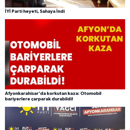
İYİ Parti heyeti, Sahaya İndi
Afyonkarahisar’da korkutan kaza: Otomobil
bariyerlere çarparak durabildi!