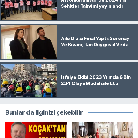
Afyonkarahisar’da 2024 Yılı
Şehitler Takvimi yayınlandı
Aile Dizisi Final Yaptı: Serenay
Ve Kıvanç'tan Duygusal Veda
İtfaiye Ekibi 2023 Yılında 6 Bin
234 Olaya Müdahale Etti
Bunlar da ilginizi çekebilir