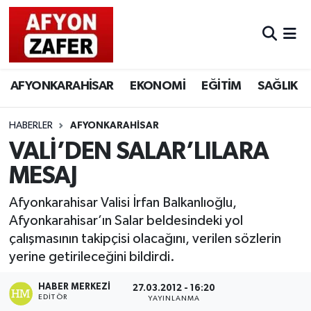
AFYONKARAHİSAR
EKONOMİ
EĞİTİM
SAĞLIK
HABERLER
AFYONKARAHİSAR
VALİ’DEN SALAR’LILARA
MESAJ
Afyonkarahisar Valisi İrfan Balkanlıoğlu,
Afyonkarahisar’ın Salar beldesindeki yol
çalışmasının takipçisi olacağını, verilen sözlerin
yerine getirileceğini bildirdi.
HABER MERKEZI
27.03.2012 - 16:20
EDITÖR
YAYINLANMA