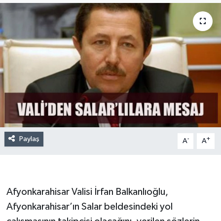
Paylaş
-
+
A
A
Afyonkarahisar Valisi İrfan Balkanlıoğlu,
Afyonkarahisar’ın Salar beldesindeki yol