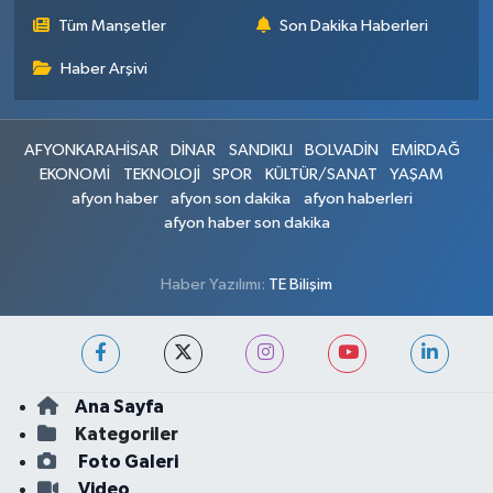
Tüm Manşetler
Son Dakika Haberleri
Haber Arşivi
AFYONKARAHİSAR
DİNAR
SANDIKLI
BOLVADİN
EMİRDAĞ
EKONOMİ
TEKNOLOJİ
SPOR
KÜLTÜR/SANAT
YAŞAM
afyon haber
afyon son dakika
afyon haberleri
afyon haber son dakika
Haber Yazılımı:
TE Bilişim
Ana Sayfa
Kategoriler
Foto Galeri
Video