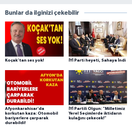
Bunlar da ilginizi çekebilir
Koçak’tan ses yok!
İYİ Parti heyeti, Sahaya İndi
Afyonkarahisar’da
İYİ Partili Olgun: "Milletimiz
korkutan kaza: Otomobil
Yerel Seçimlerde iktidarın
bariyerlere çarparak
kulağını çekecek!"
durabildi!