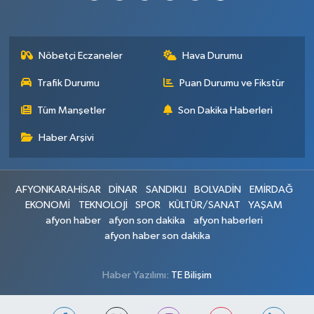
Nöbetçi Eczaneler
Hava Durumu
Trafik Durumu
Puan Durumu ve Fikstür
Tüm Manşetler
Son Dakika Haberleri
Haber Arşivi
AFYONKARAHİSAR
DİNAR
SANDIKLI
BOLVADİN
EMİRDAĞ
EKONOMİ
TEKNOLOJİ
SPOR
KÜLTÜR/SANAT
YAŞAM
afyon haber
afyon son dakika
afyon haberleri
afyon haber son dakika
Haber Yazılımı:
TE Bilişim