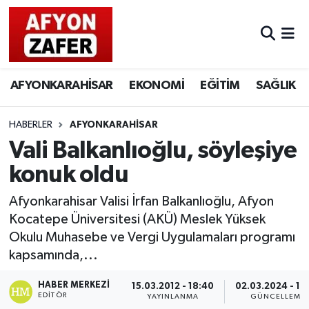
AFYONKARAHİSAR
EKONOMİ
EĞİTİM
SAĞLIK
HABERLER
AFYONKARAHİSAR
Vali Balkanlıoğlu, söyleşiye
konuk oldu
Afyonkarahisar Valisi İrfan Balkanlıoğlu, Afyon
Kocatepe Üniversitesi (AKÜ) Meslek Yüksek
Okulu Muhasebe ve Vergi Uygulamaları programı
kapsamında,...
HABER MERKEZI
15.03.2012 - 18:40
02.03.2024 - 16
EDITÖR
YAYINLANMA
GÜNCELLEME