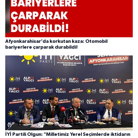
Afyonkarahisar’da korkutan kaza: Otomobil
bariyerlere çarparak durabildi!
İYİ Partili Olgun: "Milletimiz Yerel Seçimlerde iktidarın