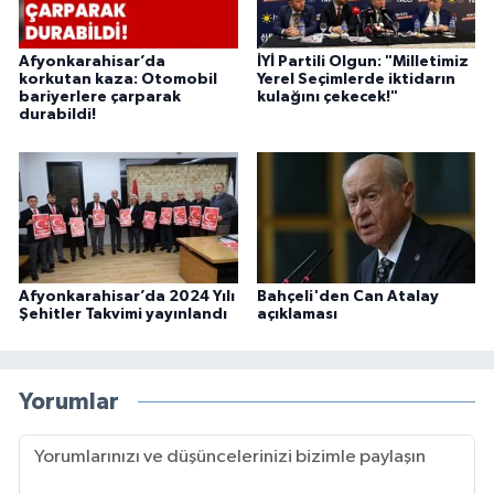
Afyonkarahisar’da
İYİ Partili Olgun: "Milletimiz
korkutan kaza: Otomobil
Yerel Seçimlerde iktidarın
bariyerlere çarparak
kulağını çekecek!"
durabildi!
Afyonkarahisar’da 2024 Yılı
Bahçeli'den Can Atalay
Şehitler Takvimi yayınlandı
açıklaması
Yorumlar