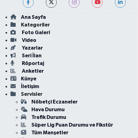
Ana Sayfa
Kategoriler
Foto Galeri
Video
Yazarlar
Seri İlan
Röportaj
Anketler
Künye
İletişim
Servisler
Nöbetçi Eczaneler
Hava Durumu
Trafik Durumu
Süper Lig Puan Durumu ve Fikstür
Tüm Manşetler