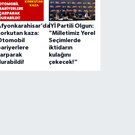
Afyonkarahisar’da
İYİ Partili Olgun:
korkutan kaza:
"Milletimiz Yerel
Otomobil
Seçimlerde
ariyerlere
iktidarın
çarparak
kulağını
urabildi!
çekecek!"