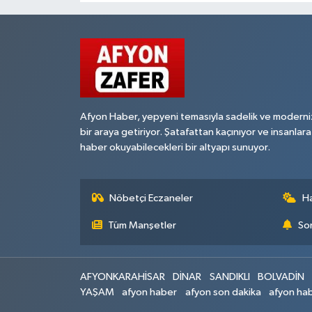
Afyon Haber, yepyeni temasıyla sadelik ve moderni
bir araya getiriyor. Şatafattan kaçınıyor ve insanlara
haber okuyabilecekleri bir altyapı sunuyor.
Nöbetçi Eczaneler
H
Tüm Manşetler
Son
AFYONKARAHİSAR
DİNAR
SANDIKLI
BOLVADİN
YAŞAM
afyon haber
afyon son dakika
afyon hab