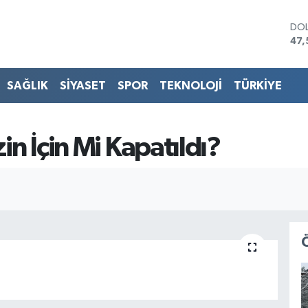
DO
47,
EU
55
STE
SAĞLIK
SİYASET
SPOR
TEKNOLOJİ
TÜRKİYE
64,
GRA
651
BİS
zin İçin Mi Kapatıldı?
13.
BIT
64.