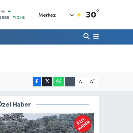
°
LAR
30
Merkez
5986
%0.06
RO
,0700
%0.1
RLİN
2438
%0.21
M ALTIN
8.23
%0.39
T100
703
%0
COIN
475,47
%0.66
-
+
A
A
Özel Haber