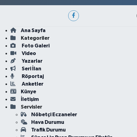
Ana Sayfa
Kategoriler
Foto Galeri
Video
Yazarlar
Seri İlan
Röportaj
Anketler
Künye
İletişim
Servisler
Nöbetçi Eczaneler
Hava Durumu
Trafik Durumu