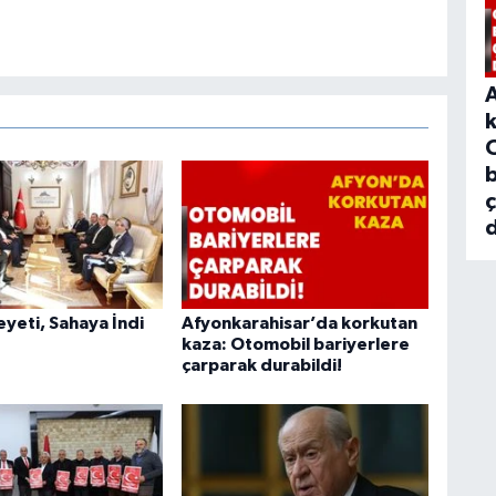
b
d
heyeti, Sahaya İndi
Afyonkarahisar’da korkutan
kaza: Otomobil bariyerlere
çarparak durabildi!