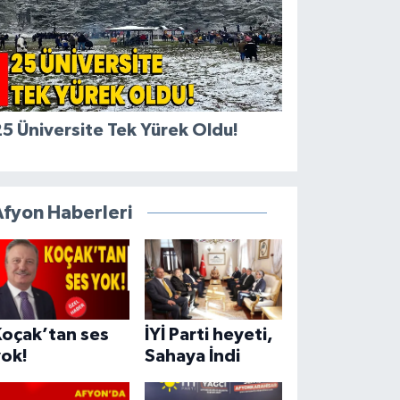
5 Üniversite Tek Yürek Oldu!
Afyon Haberleri
Koçak’tan ses
İYİ Parti heyeti,
yok!
Sahaya İndi