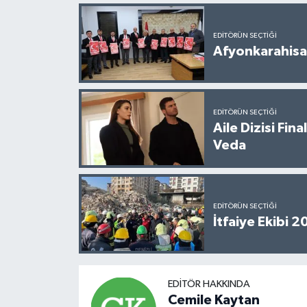
EDITÖRÜN SEÇTIĞI
Afyonkarahisar
EDITÖRÜN SEÇTIĞI
Aile Dizisi Fin
Veda
EDITÖRÜN SEÇTIĞI
İtfaiye Ekibi 
EDITÖR HAKKINDA
Cemile Kaytan