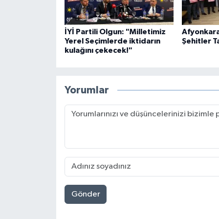
İYİ Partili Olgun: "Milletimiz
Afyonkara
Yerel Seçimlerde iktidarın
Şehitler T
kulağını çekecek!"
Yorumlar
Gönder