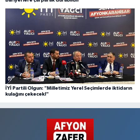
İYİ Partili Olgun: "Milletimiz Yerel Seçimlerde iktidarın
kulağını çekecek!"