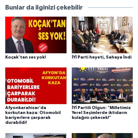
Bunlar da ilginizi çekebilir
Koçak’tan ses yok!
İYİ Parti heyeti, Sahaya İndi
Afyonkarahisar’da
İYİ Partili Olgun: "Milletimiz
korkutan kaza: Otomobil
Yerel Seçimlerde iktidarın
bariyerlere çarparak
kulağını çekecek!"
durabildi!