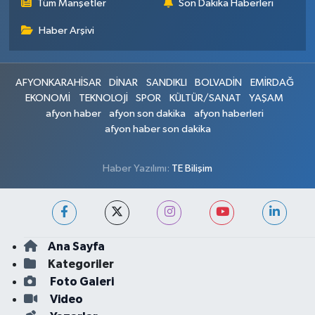
Tüm Manşetler
Son Dakika Haberleri
Haber Arşivi
AFYONKARAHİSAR
DİNAR
SANDIKLI
BOLVADİN
EMİRDAĞ
EKONOMİ
TEKNOLOJİ
SPOR
KÜLTÜR/SANAT
YAŞAM
afyon haber
afyon son dakika
afyon haberleri
afyon haber son dakika
Haber Yazılımı:
TE Bilişim
Ana Sayfa
Kategoriler
Foto Galeri
Video