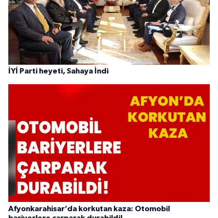
İYİ Parti heyeti, Sahaya İndi
Afyonkarahisar’da korkutan kaza: Otomobil
bariyerlere çarparak durabildi!