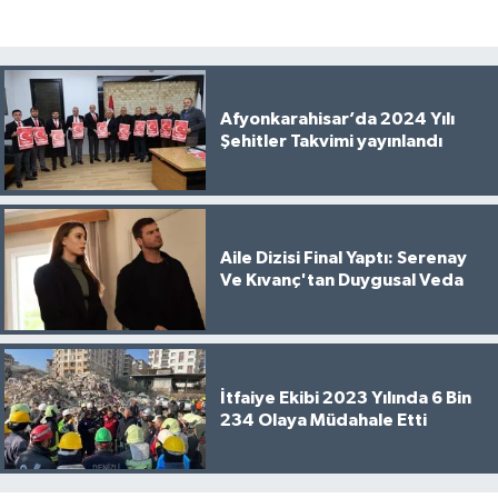
Afyonkarahisar’da 2024 Yılı
Şehitler Takvimi yayınlandı
Aile Dizisi Final Yaptı: Serenay
Ve Kıvanç'tan Duygusal Veda
İtfaiye Ekibi 2023 Yılında 6 Bin
234 Olaya Müdahale Etti