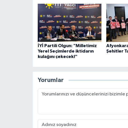
İYİ Partili Olgun: "Milletimiz
Afyonkara
Yerel Seçimlerde iktidarın
Şehitler T
kulağını çekecek!"
Yorumlar