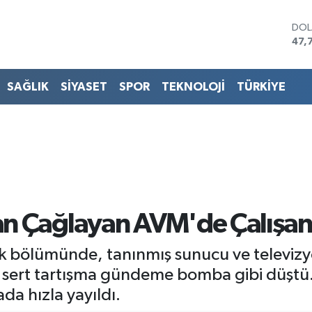
DO
47,
EU
55,
STE
SAĞLIK
SİYASET
SPOR
TEKNOLOJİ
TÜRKİYE
64,
GRA
657
BİS
13.
BIT
64.
 Çağlayan AVM'de Çalışanlar
tik bölümünde, tanınmış sunucu ve televi
ği sert tartışma gündeme bomba gibi düştü
da hızla yayıldı.