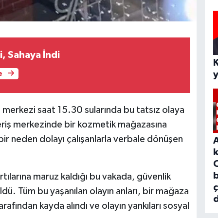
i, Sahaya İndi
e
ş merkezi saat 15.30 sularında bu tatsız olaya
eriş merkezinde bir kozmetik mağazasına
ir neden dolayı çalışanlarla verbale dönüşen
b
rtılarına maruz kaldığı bu vakada, güvenlik
ldü. Tüm bu yaşanılan olayın anları, bir mağaza
d
rafından kayda alındı ve olayın yankıları sosyal