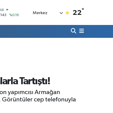
°
LAR
22
Merkez
7143
%0.16
RO
0317
%-0.02
RLİN
2463
%0.07
M ALTIN
4.81
%1.44
T100
799
%70
COIN
360,53
%-0.76
la Tartıştı!
zyon yapımcısı Armağan
. Görüntüler cep telefonuyla