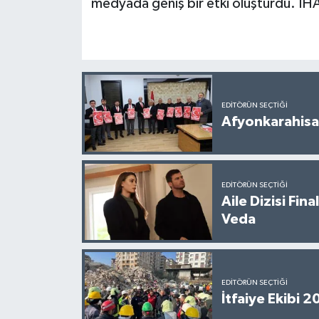
medyada geniş bir etki oluşturdu. İH
EDITÖRÜN SEÇTIĞI
Afyonkarahisar
EDITÖRÜN SEÇTIĞI
Aile Dizisi Fin
Veda
EDITÖRÜN SEÇTIĞI
İtfaiye Ekibi 