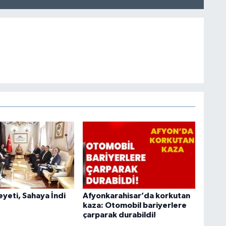
heyeti, Sahaya İndi
Afyonkarahisar’da korkutan
kaza: Otomobil bariyerlere
çarparak durabildi!