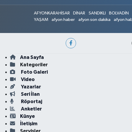
AFYONKARAHİSAR
DİNAR
SANDIKLI
BOLVADİN
YAŞAM
afyon haber
afyon son dakika
afyon hab
Ana Sayfa
Kategoriler
Foto Galeri
Video
Yazarlar
Seri İlan
Röportaj
Anketler
Künye
İletişim
Servisler