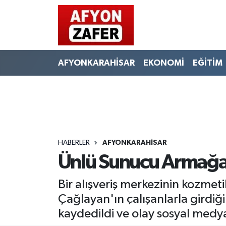
AFYONKARAHİSAR
EKONOMİ
EĞİTİM
HABERLER
AFYONKARAHİSAR
Ünlü Sunucu Armağan
Bir alışveriş merkezinin kozme
Çağlayan'ın çalışanlarla girdi
kaydedildi ve olay sosyal medya