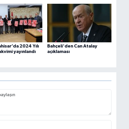
hisar’da 2024 Yılı
Bahçeli'den Can Atalay
akvimi yayınlandı
açıklaması