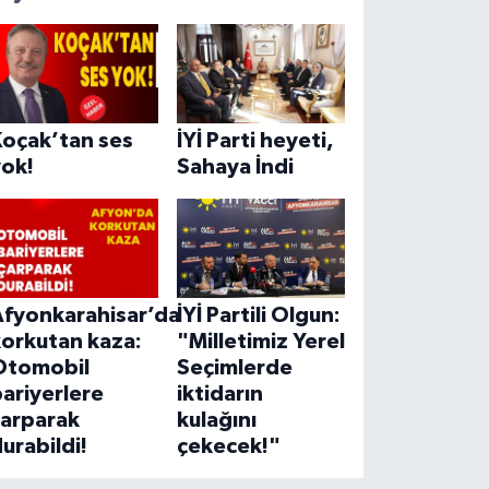
Koçak’tan ses
İYİ Parti heyeti,
yok!
Sahaya İndi
Afyonkarahisar’da
İYİ Partili Olgun:
korkutan kaza:
"Milletimiz Yerel
Otomobil
Seçimlerde
ariyerlere
iktidarın
çarparak
kulağını
urabildi!
çekecek!"