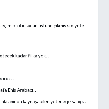
seçim otobüsünün üstüne çıkmış sosyete
tecek kadar filika yok..
yoruz..
tafa Enis Arabacı..
sanla anında kaynaşabilen yeteneğe sahip..