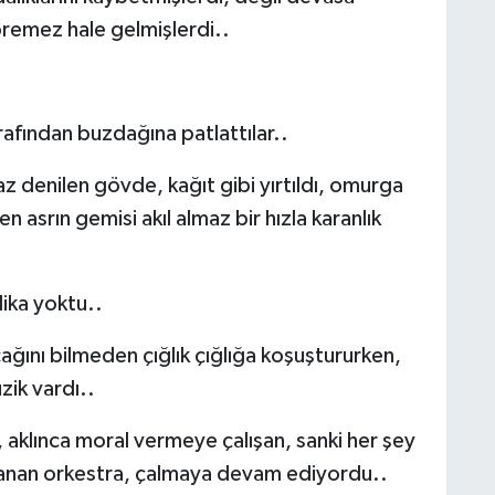
öremez hale gelmişlerdi..
afından buzdağına patlattılar..
maz denilen gövde, kağıt gibi yırtıldı, omurga
 asrın gemisi akıl almaz bir hızla karanlık
lika yoktu..
cağını bilmeden çığlık çığlığa koşuştururken,
ik vardı..
, aklınca moral vermeye çalışan, sanki her şey
ranan orkestra, çalmaya devam ediyordu..