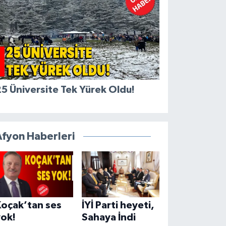
5 Üniversite Tek Yürek Oldu!
Afyon Haberleri
Koçak’tan ses
İYİ Parti heyeti,
yok!
Sahaya İndi