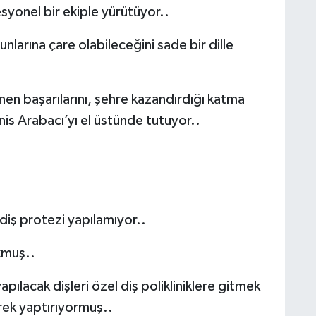
yonel bir ekiple yürütüyor..
larına çare olabileceğini sade bir dille
en başarılarını, şehre kazandırdığı katma
Enis Arabacı’yı el üstünde tutuyor..
 diş protezi yapılamıyor..
kmuş..
ılacak dişleri özel diş polikliniklere gitmek
erek yaptırıyormuş..