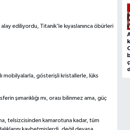
alay ediliyordu, Titanik'le kıyaslanınca öbürleri
b
d
 mobilyalarla, gösterişli kristallerle, lüks
erin şımarıklığı mı, orası bilinmez ama, güç
ına, telsizcisinden kamarotuna kadar, tüm
alıklarını kaybetmişlerdi, değil devasa