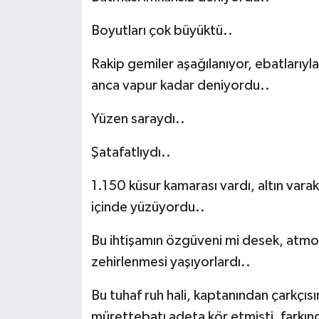
Boyutları çok büyüktü..
Rakip gemiler aşağılanıyor, ebatlarıyla 
anca vapur kadar deniyordu..
Yüzen saraydı..
Şatafatlıydı..
1.150 küsur kamarası vardı, altın varaklı
içinde yüzüyordu..
Bu ihtişamın özgüveni mi desek, atmosf
zehirlenmesi yaşıyorlardı..
Bu tuhaf ruh hali, kaptanından çarkçıs
mürettebatı adeta kör etmişti, farkınd