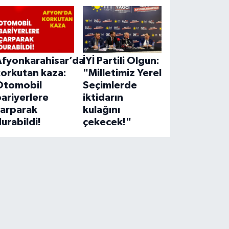
Afyonkarahisar’da
İYİ Partili Olgun:
korkutan kaza:
"Milletimiz Yerel
Otomobil
Seçimlerde
ariyerlere
iktidarın
çarparak
kulağını
urabildi!
çekecek!"