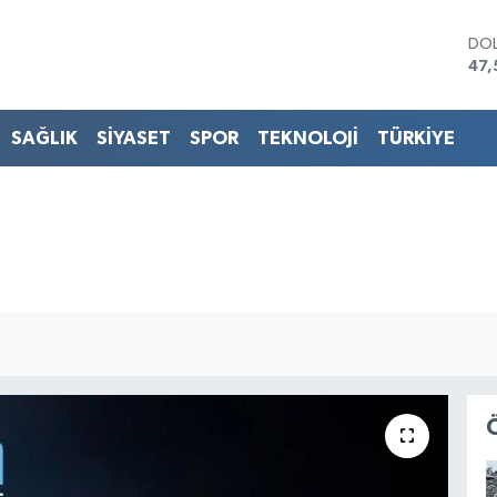
DO
47,
EU
55
STE
SAĞLIK
SİYASET
SPOR
TEKNOLOJİ
TÜRKİYE
64,
GRA
651
BİS
13.
BIT
64.