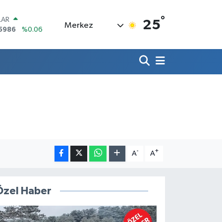
°
LAR
25
Merkez
5986
%0.06
RO
,0700
%0.1
RLİN
2438
%0.21
M ALTIN
8.23
%0.39
T100
703
%0
COIN
475,47
%0.66
-
+
A
A
Özel Haber