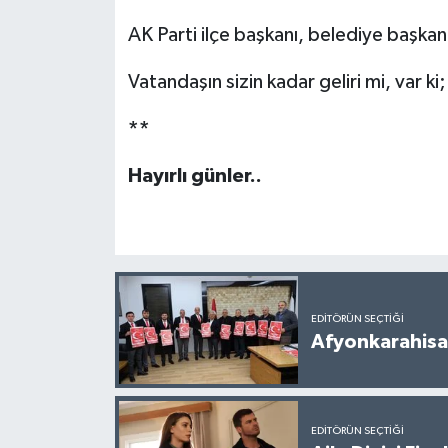
AK Parti ilçe başkanı, belediye başkan
Vatandaşın sizin kadar geliri mi, var ki;
**
Hayırlı günler..
EDITÖRÜN SEÇTIĞI
Afyonkarahisar
EDITÖRÜN SEÇTIĞI