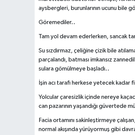
aysbergleri, burunlarının ucunu bile g
Göremediler..
Tam yol devam ederlerken, sancak tar
Su sızdırmaz, çeliğine çizik bile atıla
parçalandı, batması imkansız zannedilen
sulara gömülmeye başladı..
İşin acı tarafı herkese yetecek kadar fi
Yolcular çaresizlik içinde nereye kaça
can pazarının yaşandığı güvertede müz
Facia ortamını sakinleştirmeye çalışan
normal akışında yürüyormuş gibi dav