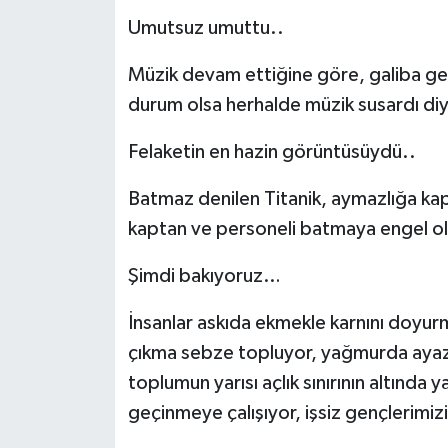
Umutsuz umuttu..
Müzik devam ettiğine göre, galiba gem
durum olsa herhalde müzik susardı diye
Felaketin en hazin görüntüsüydü..
Batmaz denilen Titanik, aymazlığa k
kaptan ve personeli batmaya engel o
Şimdi bakıyoruz…
İnsanlar askıda ekmekle karnını doyur
çıkma sebze topluyor, yağmurda ayaz
toplumun yarısı açlık sınırının altında y
geçinmeye çalışıyor, işsiz gençlerimizi