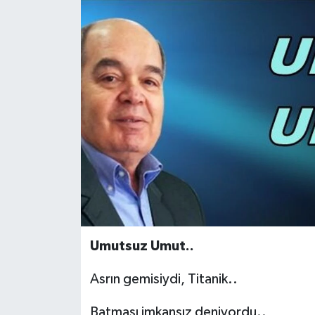
Umutsuz Umut..
Asrın gemisiydi, Titanik..
Batması imkansız deniyordu..