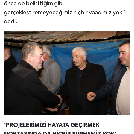
önce de belirttiğim gibi
gerçekleştiremeyeceğimiz hiçbir vaadimiz yok’’
dedi.
‘PROJELERİMİZİ HAYATA GEÇİRMEK
NOKTASINDA DA HİÇBİR ŞÜPHEMİZ YOK’