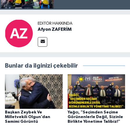
EDITÖR HAKKINDA
Afyon ZAFERİM
Bunlar da ilginizi çekebilir
Başkan Zeybek Ve
Yağcı, "Seçimden Seçime
Milletvekili Olgun’dan
Görünenlerle Değil, Sizinle
Samimi Görüntü
Birlikte Yönetime Talibiz!"