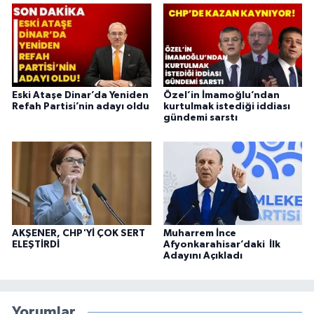
Eski Ataşe Dinar’da Yeniden
Özel’in İmamoğlu’ndan
Refah Partisi’nin adayı oldu
kurtulmak istediği iddiası
gündemi sarstı
AKŞENER, CHP'Yİ ÇOK SERT
Muharrem İnce
ELEŞTİRDİ
Afyonkarahisar’daki İlk
Adayını Açıkladı
Yorumlar