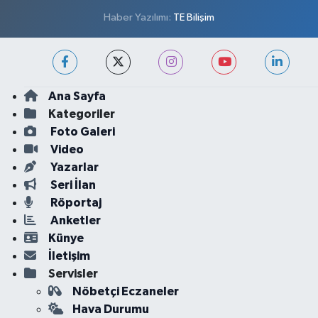
Haber Yazılımı:
TE Bilişim
Ana Sayfa
Kategoriler
Foto Galeri
Video
Yazarlar
Seri İlan
Röportaj
Anketler
Künye
İletişim
Servisler
Nöbetçi Eczaneler
Hava Durumu