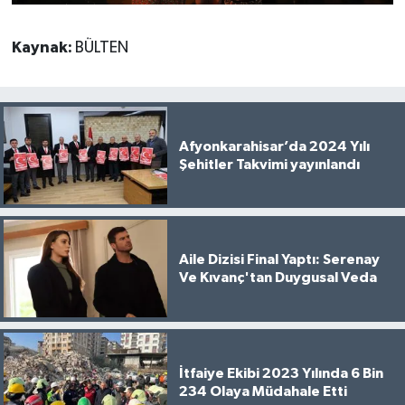
Kaynak:
BÜLTEN
Afyonkarahisar’da 2024 Yılı
Şehitler Takvimi yayınlandı
Aile Dizisi Final Yaptı: Serenay
Ve Kıvanç'tan Duygusal Veda
İtfaiye Ekibi 2023 Yılında 6 Bin
234 Olaya Müdahale Etti