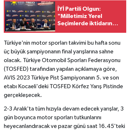
İYİ Partili Olgun:
"Milletimiz Yerel
Seçimlerde iktidarın
kulağını çekecek!"
Türkiye'nin motor sporları takvimi bu hafta sonu
üç büyük şampiyonanın final yarışlarına sahne
olacak. Türkiye Otomobil Sporları Federasyonu
(TOSFED) tarafından yapılan açıklamaya göre,
AVIS 2023 Türkiye Pist Şampiyonanın 5. ve son
etabı Kocaeli'deki TOSFED Körfez Yarış Pistinde
gerçekleşecek.
2-3 Aralık'ta tüm hızıyla devam edecek yarışlar, 3
gün boyunca motor sporları tutkunlarını
heyecanlandıracak ve pazar günü saat 16.45'teki