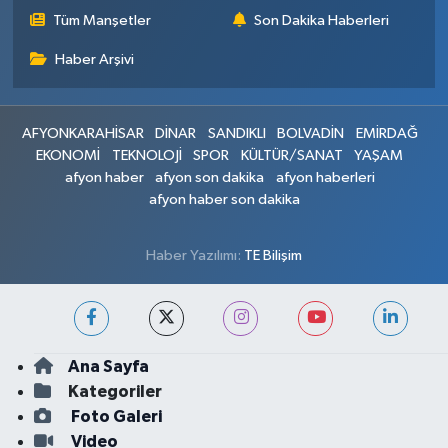
Tüm Manşetler
Son Dakika Haberleri
Haber Arşivi
AFYONKARAHİSAR
DİNAR
SANDIKLI
BOLVADİN
EMİRDAĞ
EKONOMİ
TEKNOLOJİ
SPOR
KÜLTÜR/SANAT
YAŞAM
afyon haber
afyon son dakika
afyon haberleri
afyon haber son dakika
Haber Yazılımı:
TE Bilişim
Ana Sayfa
Kategoriler
Foto Galeri
Video