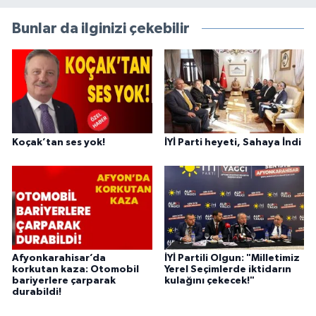
Bunlar da ilginizi çekebilir
Koçak’tan ses yok!
İYİ Parti heyeti, Sahaya İndi
Afyonkarahisar’da
İYİ Partili Olgun: "Milletimiz
korkutan kaza: Otomobil
Yerel Seçimlerde iktidarın
bariyerlere çarparak
kulağını çekecek!"
durabildi!