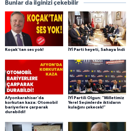
Bunlar da ilginizi çekebilir
Koçak’tan ses yok!
İYİ Parti heyeti, Sahaya İndi
Afyonkarahisar’da
İYİ Partili Olgun: "Milletimiz
korkutan kaza: Otomobil
Yerel Seçimlerde iktidarın
bariyerlere çarparak
kulağını çekecek!"
durabildi!