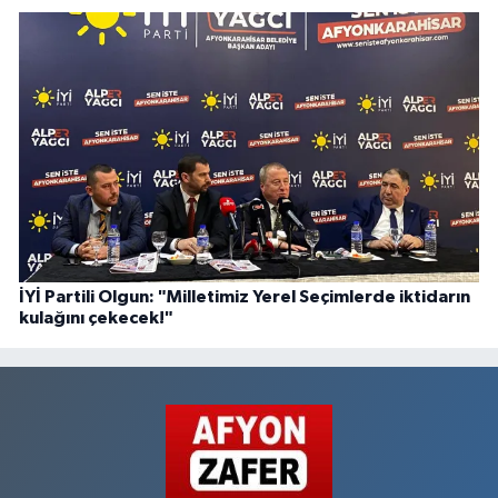
İYİ Partili Olgun: "Milletimiz Yerel Seçimlerde iktidarın
kulağını çekecek!"