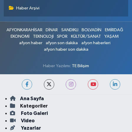
Haber Arşivi
AFYONKARAHİSAR
DİNAR
SANDIKLI
BOLVADİN
EMİRDAĞ
EKONOMİ
TEKNOLOJİ
SPOR
KÜLTÜR/SANAT
YAŞAM
afyon haber
afyon son dakika
afyon haberleri
afyon haber son dakika
Haber Yazılımı:
TE Bilişim
Ana Sayfa
Kategoriler
Foto Galeri
Video
Yazarlar