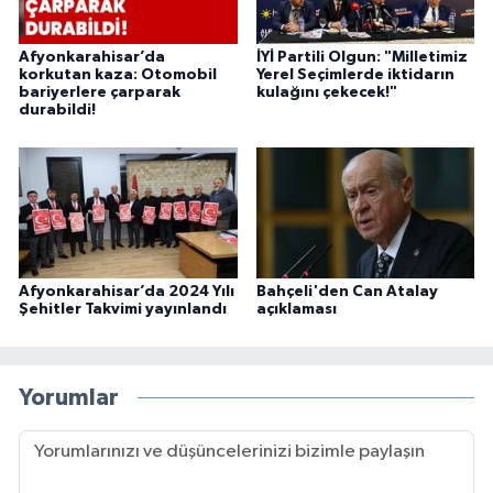
Afyonkarahisar’da
İYİ Partili Olgun: "Milletimiz
korkutan kaza: Otomobil
Yerel Seçimlerde iktidarın
bariyerlere çarparak
kulağını çekecek!"
durabildi!
Afyonkarahisar’da 2024 Yılı
Bahçeli'den Can Atalay
Şehitler Takvimi yayınlandı
açıklaması
Yorumlar