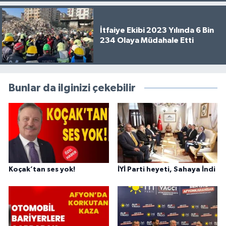
İtfaiye Ekibi 2023 Yılında 6 Bin
234 Olaya Müdahale Etti
Bunlar da ilginizi çekebilir
Koçak’tan ses yok!
İYİ Parti heyeti, Sahaya İndi