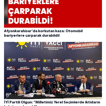
Afyonkarahisar’da korkutan kaza: Otomobil
bariyerlere çarparak durabildi!
İYİ Partili Olgun: "Milletimiz Yerel Seçimlerde iktidarın