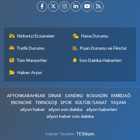
Nöbetçi Eczaneler
Hava Durumu
Trafik Durumu
Puan Durumu ve Fikstür
Tüm Manşetler
Son Dakika Haberleri
Haber Arşivi
AFYONKARAHİSAR
DİNAR
SANDIKLI
BOLVADİN
EMİRDAĞ
EKONOMİ
TEKNOLOJİ
SPOR
KÜLTÜR/SANAT
YAŞAM
afyon haber
afyon son dakika
afyon haberleri
afyon haber son dakika
Haber Yazılımı:
TE Bilişim