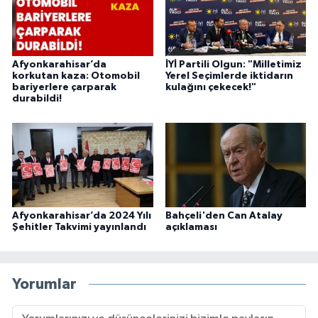
Afyonkarahisar’da
İYİ Partili Olgun: "Milletimiz
korkutan kaza: Otomobil
Yerel Seçimlerde iktidarın
bariyerlere çarparak
kulağını çekecek!"
durabildi!
Afyonkarahisar’da 2024 Yılı
Bahçeli'den Can Atalay
Şehitler Takvimi yayınlandı
açıklaması
Yorumlar