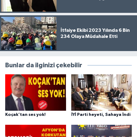
İtfaiye Ekibi 2023 Yılında 6 Bin
234 Olaya Müdahale Etti
Bunlar da ilginizi çekebilir
Koçak’tan ses yok!
İYİ Parti heyeti, Sahaya İndi