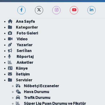
Ana Sayfa
Kategoriler
Foto Galeri
Video
Yazarlar
Seri İlan
Röportaj
Anketler
Künye
İletişim
Servisler
Nöbetçi Eczaneler
Hava Durumu
Trafik Durumu
Süper Lig Puan Durumu ve Fikstür