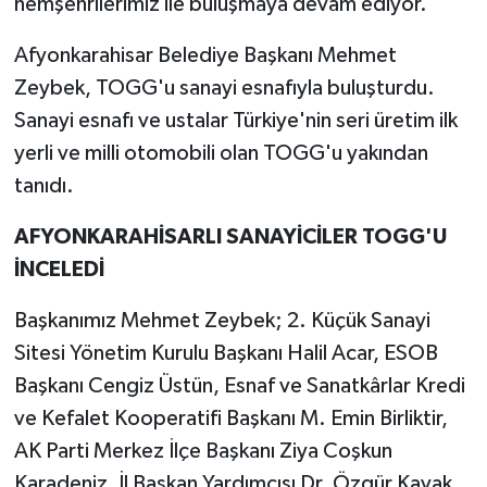
hemşehrilerimiz ile buluşmaya devam ediyor.
Afyonkarahisar Belediye Başkanı Mehmet
Zeybek, TOGG'u sanayi esnafıyla buluşturdu.
Sanayi esnafı ve ustalar Türkiye'nin seri üretim ilk
yerli ve milli otomobili olan TOGG'u yakından
tanıdı.
AFYONKARAHİSARLI SANAYİCİLER TOGG'U
İNCELEDİ
Başkanımız Mehmet Zeybek; 2. Küçük Sanayi
Sitesi Yönetim Kurulu Başkanı Halil Acar, ESOB
Başkanı Cengiz Üstün, Esnaf ve Sanatkârlar Kredi
ve Kefalet Kooperatifi Başkanı M. Emin Birliktir,
AK Parti Merkez İlçe Başkanı Ziya Coşkun
Karadeniz, İl Başkan Yardımcısı Dr. Özgür Kavak,