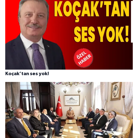
Koçak’tan ses yok!