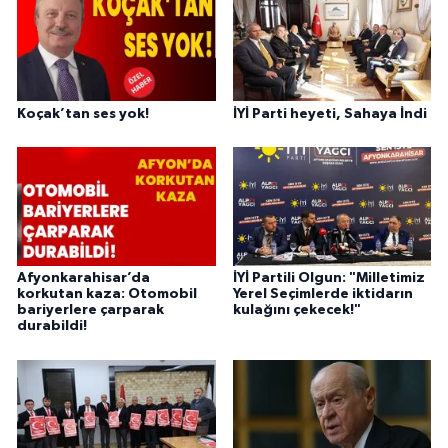
Koçak’tan ses yok!
İYİ Parti heyeti, Sahaya İndi
Afyonkarahisar’da
İYİ Partili Olgun: "Milletimiz
korkutan kaza: Otomobil
Yerel Seçimlerde iktidarın
bariyerlere çarparak
kulağını çekecek!"
durabildi!