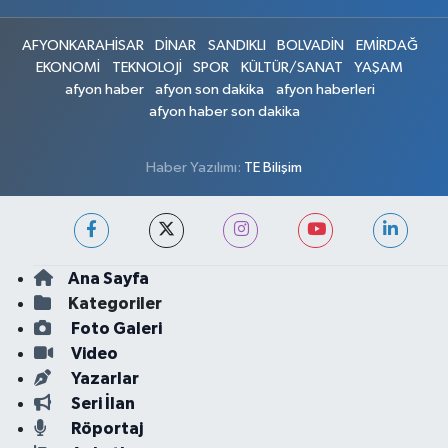
AFYONKARAHİSAR
DİNAR
SANDIKLI
BOLVADİN
EMİRDAĞ
EKONOMİ
TEKNOLOJİ
SPOR
KÜLTÜR/SANAT
YAŞAM
afyon haber
afyon son dakika
afyon haberleri
afyon haber son dakika
Haber Yazılımı:
TE Bilişim
Ana Sayfa
Kategoriler
Foto Galeri
Video
Yazarlar
Seri İlan
Röportaj