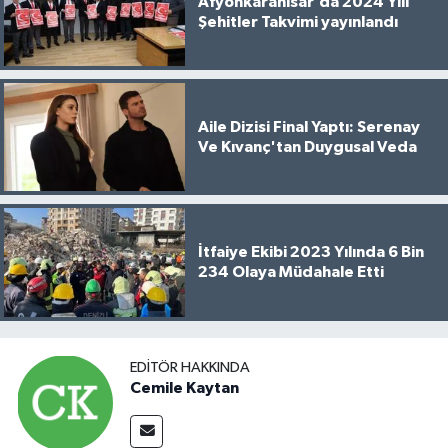
Afyonkarahisar’da 2024 Yılı
Şehitler Takvimi yayınlandı
Aile Dizisi Final Yaptı: Serenay
Ve Kıvanç'tan Duygusal Veda
İtfaiye Ekibi 2023 Yılında 6 Bin
234 Olaya Müdahale Etti
EDITÖR HAKKINDA
Cemile Kaytan