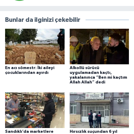
Bunlar da ilginizi çekebilir
En acı sömestr: İki aileyi
Alkollü sürücü
çocuklarından ayırdı
uygulamadan kaçtı,
yakalanınca “Ben mi kaçtım
Allah Allah” dedi
Sandıklı’da marketlere
Hırsızlık suçundan 6 yıl