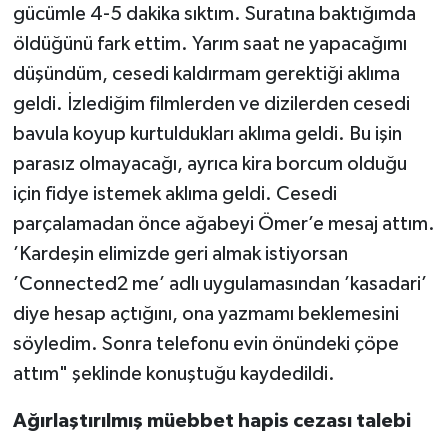
gücümle 4-5 dakika sıktım. Suratına baktığımda
öldüğünü fark ettim. Yarım saat ne yapacağımı
düşündüm, cesedi kaldırmam gerektiği aklıma
geldi. İzlediğim filmlerden ve dizilerden cesedi
bavula koyup kurtuldukları aklıma geldi. Bu işin
parasız olmayacağı, ayrıca kira borcum olduğu
için fidye istemek aklıma geldi. Cesedi
parçalamadan önce ağabeyi Ömer’e mesaj attım.
’Kardeşin elimizde geri almak istiyorsan
’Connected2 me’ adlı uygulamasından ’kasadari’
diye hesap açtığını, ona yazmamı beklemesini
söyledim. Sonra telefonu evin önündeki çöpe
attım" şeklinde konuştuğu kaydedildi.
Ağırlaştırılmış müebbet hapis cezası talebi