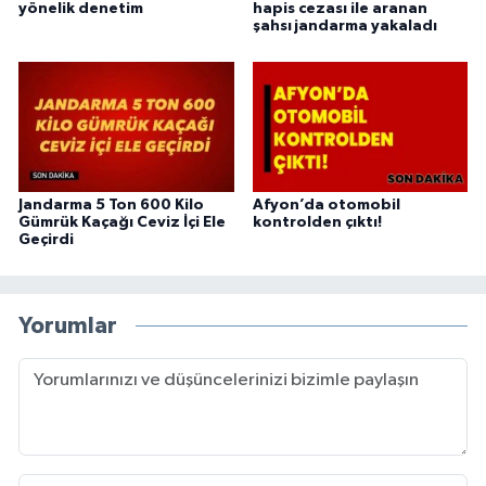
yönelik denetim
hapis cezası ile aranan
şahsı jandarma yakaladı
Jandarma 5 Ton 600 Kilo
Afyon’da otomobil
Gümrük Kaçağı Ceviz İçi Ele
kontrolden çıktı!
Geçirdi
Yorumlar