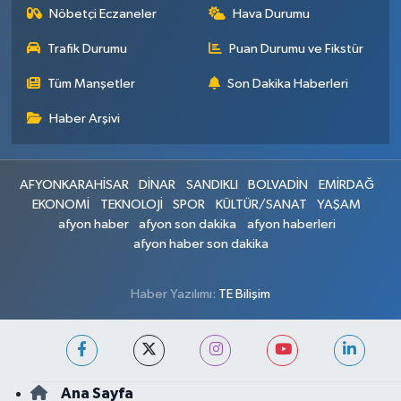
Nöbetçi Eczaneler
Hava Durumu
Trafik Durumu
Puan Durumu ve Fikstür
Tüm Manşetler
Son Dakika Haberleri
Haber Arşivi
AFYONKARAHİSAR
DİNAR
SANDIKLI
BOLVADİN
EMİRDAĞ
EKONOMİ
TEKNOLOJİ
SPOR
KÜLTÜR/SANAT
YAŞAM
afyon haber
afyon son dakika
afyon haberleri
afyon haber son dakika
Haber Yazılımı:
TE Bilişim
Ana Sayfa