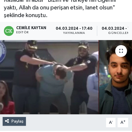
Kasadar’ın abisi ‘’Bizim ve Türkiye’nin ciğerini
yaktı, Allah da onu perişan etsin, lanet olsun"
şeklinde konuştu.
CEMILE KAYTAN
04.03.2024 - 17:40
04.03.2024 - 1
EDITÖR
YAYINLANMA
GÜNCELLEM
Paylaş
-
+
A
A