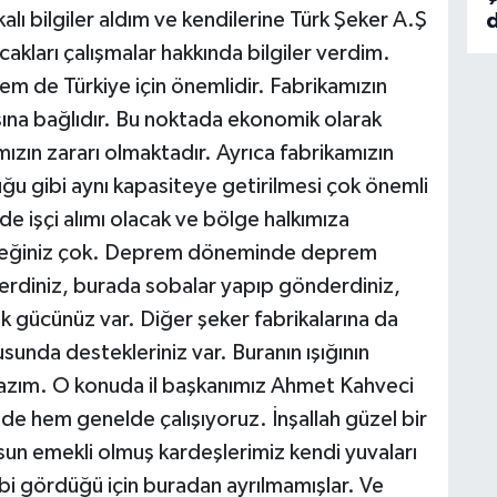
lı bilgiler aldım ve kendilerine Türk Şeker A.Ş
d
kları çalışmalar hakkında bilgiler verdim.
m de Türkiye için önemlidir. Fabrikamızın
ı
na bağlıdır. Bu noktada ekonomik olarak
mızın zararı olmaktadır. Ayrıca fabrikamızın
u gibi aynı kapasiteye getirilmesi çok önemli
e işçi alımı olacak ve bölge halkımıza
emeğiniz çok. Deprem döneminde deprem
erdiniz, burada sobalar yapıp gönderdiniz,
k gücünüz var. Diğer şeker fabrikalarına da
sunda destekleriniz var. Buranın ışığının
azım. O konuda il başkanımız Ahmet Kahveci
de hem genelde çalışıyoruz. İnşallah güzel bir
un emekli olmuş kardeşlerimiz kendi yuvaları
 gibi gördüğü için buradan ayrılmamışlar. Ve