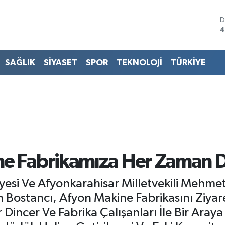
D
4
E
5
S
SAĞLIK
SİYASET
SPOR
TEKNOLOJİ
TÜRKİYE
6
G
6
B
1
B
6
ne Fabrikamıza Her Zaman D
Üyesi Ve Afyonkarahisar Milletvekili Mehme
ah Bostancı, Afyon Makine Fabrikasını Ziyar
Dincer Ve Fabrika Çalışanları İle Bir Aray