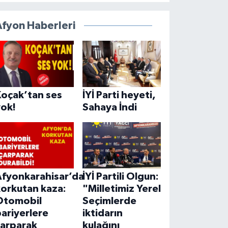
Afyon Haberleri
Koçak’tan ses
İYİ Parti heyeti,
yok!
Sahaya İndi
Afyonkarahisar’da
İYİ Partili Olgun:
korkutan kaza:
"Milletimiz Yerel
Otomobil
Seçimlerde
ariyerlere
iktidarın
çarparak
kulağını