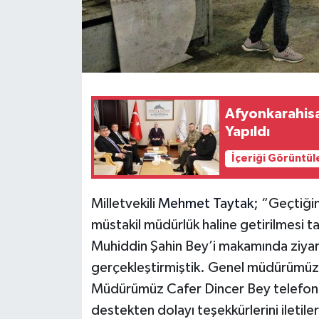
Afyonkarahisa
Yapıldı
İçeriği Görüntül
Milletvekili
Mehmet Taytak
; “Geçtiği
müstakil müdürlük haline getirilmesi 
Muhiddin Şahin Bey’i makamında ziya
gerçekleştirmiştik. Genel müdürümüzl
Müdürümüz Cafer Dincer Bey telefonl
destekten dolayı teşekkürlerini iletile