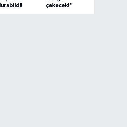
urabildi!
çekecek!"