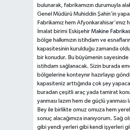
bulunarak, fabrikamızın durumuyla alaka
Genel Müdürü Muhiddin Şahin’in yapaca
Fabrikamız hem Afyonkarahisar’ımız he
İmalat birimi Eskişehir
Makine Fabrikas
bölge halkımızın istihdam ve esnafları
kapasitesinin kurulduğu zamanda olduğ
bir konudur. Bu büyümenin sayesinde d
istihdam sağlanacak. Sizin burada 
bölgelerine konteynır hazırlayıp gönd
kapasiteniz arttığında çok şey yapaca
buradan çeşitli araç yada tamirat konu
yanması lazım hem de güçlü yanması l
Bey ile birlikte omuz omuza hem yerel
sonuç alacağımıza inanıyorum. Sağ ols
gibi yendi yerleri gibi kendi işyerleri