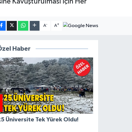
sine Kavuşturulması İçin Her
-
+
A
A
Özel Haber
5 Üniversite Tek Yürek Oldu!