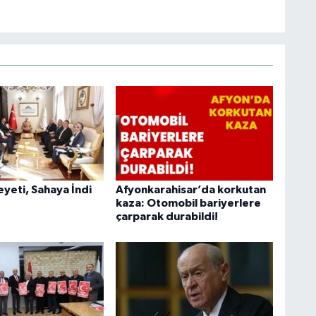
heyeti, Sahaya İndi
Afyonkarahisar’da korkutan
kaza: Otomobil bariyerlere
çarparak durabildi!