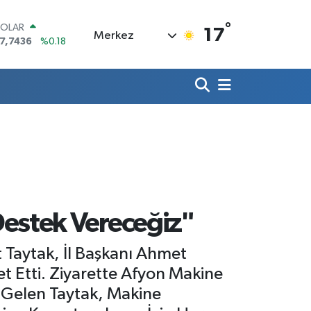
°
OLAR
17
Merkez
7,7436
%0.18
URO
5,2510
%0.32
TERLİN
4,4811
%0.38
RAM ALTIN
660.55
%0
İST100
3.779
%-14
ITCOIN
4.815,30
%-0.1
estek Vereceğiz"
t Taytak, İl Başkanı Ahmet
et Etti. Ziyarette Afyon Makine
a Gelen Taytak, Makine