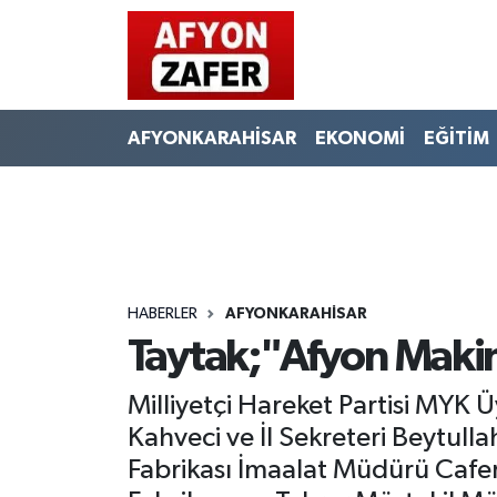
AFYONKARAHİSAR
EKONOMİ
EĞİTİM
HABERLER
AFYONKARAHİSAR
Taytak;"Afyon Maki
Milliyetçi Hareket Partisi MYK 
Kahveci ve İl Sekreteri Beytull
Fabrikası İmaalat Müdürü Cafer 