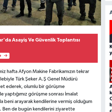
r'da Asayiş Ve Güvenlik Toplantısı
e
miz hafta Afyon Makine Fabrikamızın tekrar
talebiyle Türk Şeker A.Ş Genel Müdürü
ret ederek, olumlu bir görüşme
e yaptığımız görüşme sonrası İmalat
a beni arayarak kendilerine vermiş olduğum
b
r. Ben de bugün kendilerini ziyarette