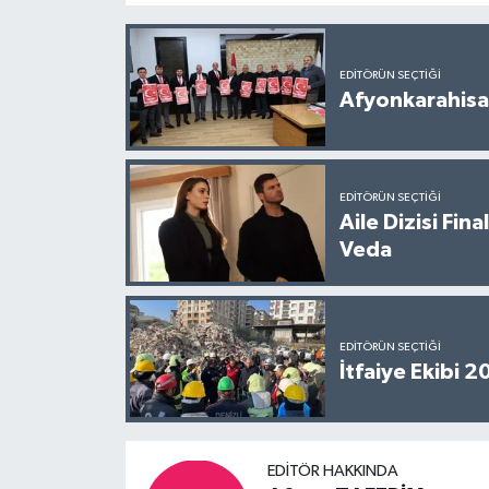
EDITÖRÜN SEÇTIĞI
Afyonkarahisar
EDITÖRÜN SEÇTIĞI
Aile Dizisi Fin
Veda
EDITÖRÜN SEÇTIĞI
İtfaiye Ekibi 
EDITÖR HAKKINDA