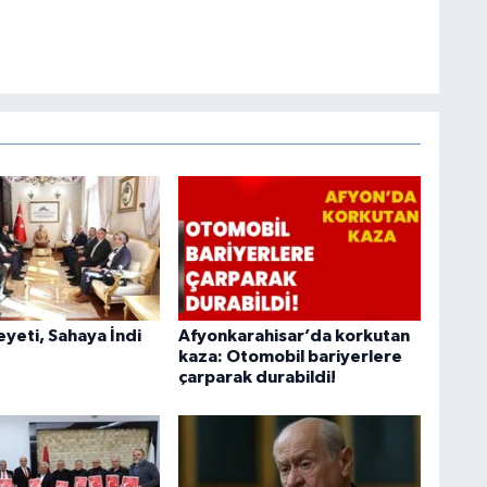
heyeti, Sahaya İndi
Afyonkarahisar’da korkutan
kaza: Otomobil bariyerlere
çarparak durabildi!