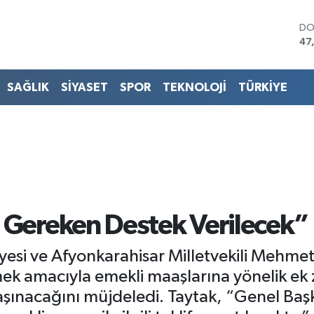
DO
47
EU
55
ST
SAĞLIK
SİYASET
SPOR
TEKNOLOJİ
TÜRKİYE
64
GR
65
Bİ
13
BI
64
 Gereken Destek Verilecek”
Üyesi ve Afyonkarahisar Milletvekili Mehme
ek amacıyla emekli maaşlarına yönelik ek z
ınacağını müjdeledi. Taytak, “Genel Başk