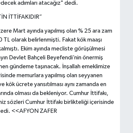
edecek adımları atacağız" dedi.
İN İTTİFAKIDIR”
 üzere Mart ayında yapılmış olan % 25 ara zam
0 TL olarak belirlenmişti. Fakat kök maaşı
kalmıştı. Ekim ayında mecliste görüşülmesi
ayın Devlet Bahçeli Beyefendi’nin önermiş
hemen gündeme taşınacak. İnşallah emeklimize
erisinde memurlara yapılmış olan seyyanen
ve kök ücrete yansıtılması aynı zamanda en
ında olması da bekleniyor. Cumhur İttifakı,
miz sözleri Cumhur İttifakı birlikteliği içerisinde
 dedi. <<AFYON ZAFER