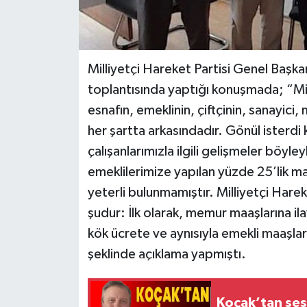
Milliyetçi Hareket Partisi Genel Başk
toplantısında yaptığı konuşmada; “Mil
esnafın, emeklinin, çiftçinin, sanayic
her şartta arkasındadır. Gönül isterdi 
çalışanlarımızla ilgili gelişmeler böyle
emeklilerimize yapılan yüzde 25’lik m
yeterli bulunmamıştır. Milliyetçi Harek
şudur: İlk olarak, memur maaşlarına ila
kök ücrete ve aynısıyla emekli maaşlar
şeklinde açıklama yapmıştı.
Koçak’tan ses