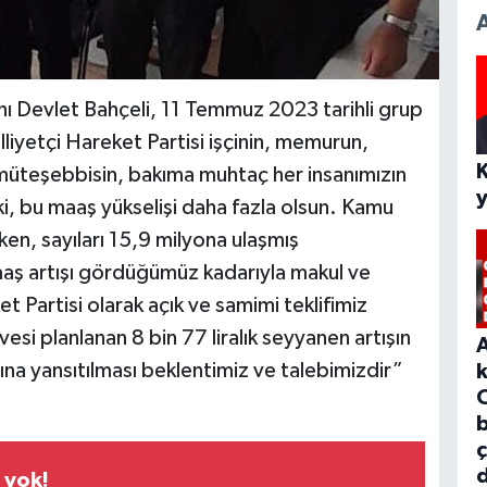
anı Devlet Bahçeli, 11 Temmuz 2023 tarihli grup
liyetçi Hareket Partisi işçinin, memurun,
i, müteşebbisin, bakıma muhtaç her insanımızın
ki, bu maaş yükselişi daha fazla olsun. Kamu
yken, sayıları 15,9 milyona ulaşmış
aaş artışı gördüğümüz kadarıyla makul ve
et Partisi olarak açık ve samimi teklifimiz
vesi planlanan 8 bin 77 liralık seyyanen artışın
ına yansıtılması beklentimiz ve talebimizdir”
b
d
 yok!