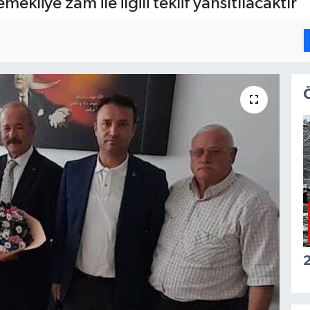
kliye zam ile ilgili teklif yansıtılacaktır”
2