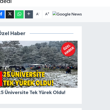
 dedi
-
+
A
A
Özel Haber
5 Üniversite Tek Yürek Oldu!