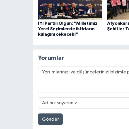
İYİ Partili Olgun: "Milletimiz
Afyonkara
Yerel Seçimlerde iktidarın
Şehitler T
kulağını çekecek!"
Yorumlar
Gönder