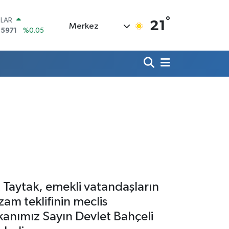
°
LAR
21
Merkez
,5971
%0.05
RO
,1336
%0.18
ERLİN
,2534
%0.22
AM ALTIN
18.23
%0.39
ST100
.703
%0
TCOIN
.475,47
%0.66
t Taytak, emekli vatandaşların
am teklifinin meclis
anımız Sayın Devlet Bahçeli