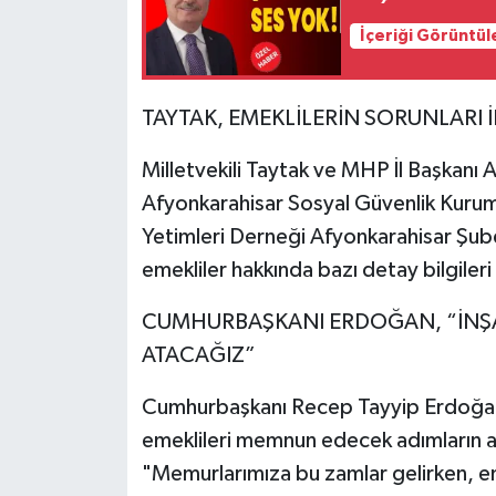
İçeriği Görüntül
TAYTAK, EMEKLİLERİN SORUNLARI İ
Milletvekili Taytak ve MHP İl Başkanı
Afyonkarahisar Sosyal Güvenlik Kurum
Yetimleri Derneği Afyonkarahisar Şube
emekliler hakkında bazı detay bilgileri
CUMHURBAŞKANI ERDOĞAN, “İNŞ
ATACAĞIZ”
Cumhurbaşkanı Recep Tayyip Erdoğan, em
emeklileri memnun edecek adımların a
"Memurlarımıza bu zamlar gelirken, em