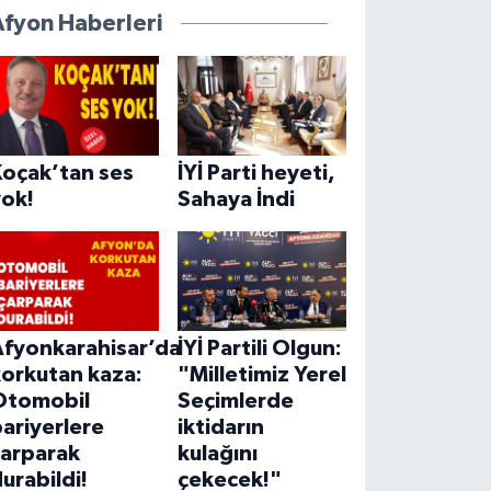
Afyon Haberleri
Koçak’tan ses
İYİ Parti heyeti,
yok!
Sahaya İndi
Afyonkarahisar’da
İYİ Partili Olgun:
korkutan kaza:
"Milletimiz Yerel
Otomobil
Seçimlerde
ariyerlere
iktidarın
çarparak
kulağını
urabildi!
çekecek!"