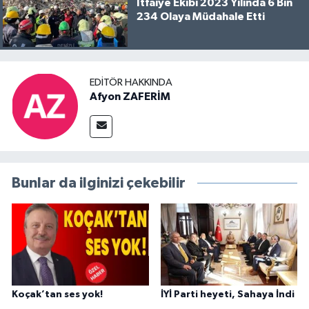
İtfaiye Ekibi 2023 Yılında 6 Bin
234 Olaya Müdahale Etti
EDITÖR HAKKINDA
Afyon ZAFERİM
Bunlar da ilginizi çekebilir
Koçak’tan ses yok!
İYİ Parti heyeti, Sahaya İndi