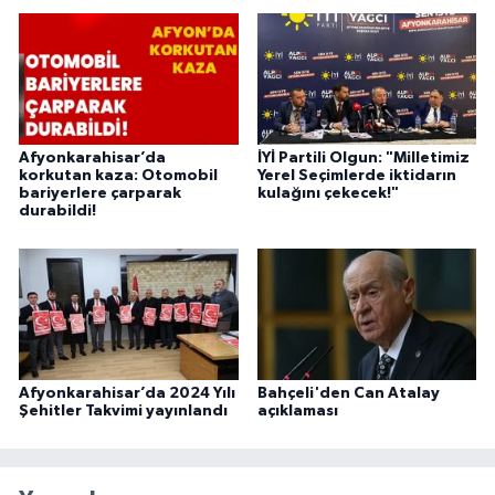
Afyonkarahisar’da
İYİ Partili Olgun: "Milletimiz
korkutan kaza: Otomobil
Yerel Seçimlerde iktidarın
bariyerlere çarparak
kulağını çekecek!"
durabildi!
Afyonkarahisar’da 2024 Yılı
Bahçeli'den Can Atalay
Şehitler Takvimi yayınlandı
açıklaması