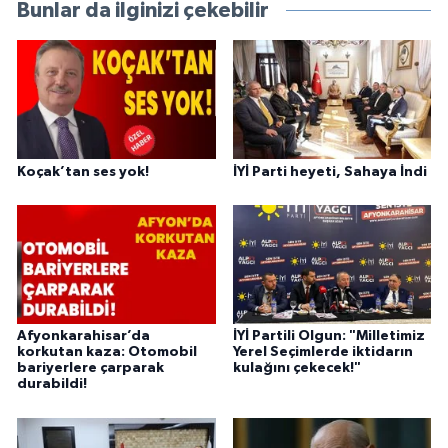
Bunlar da ilginizi çekebilir
Koçak’tan ses yok!
İYİ Parti heyeti, Sahaya İndi
Afyonkarahisar’da
İYİ Partili Olgun: "Milletimiz
korkutan kaza: Otomobil
Yerel Seçimlerde iktidarın
bariyerlere çarparak
kulağını çekecek!"
durabildi!