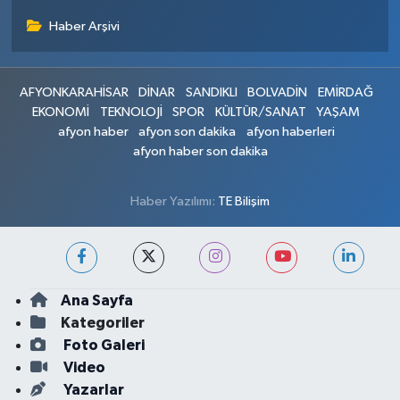
Haber Arşivi
AFYONKARAHİSAR
DİNAR
SANDIKLI
BOLVADİN
EMİRDAĞ
EKONOMİ
TEKNOLOJİ
SPOR
KÜLTÜR/SANAT
YAŞAM
afyon haber
afyon son dakika
afyon haberleri
afyon haber son dakika
Haber Yazılımı:
TE Bilişim
Ana Sayfa
Kategoriler
Foto Galeri
Video
Yazarlar