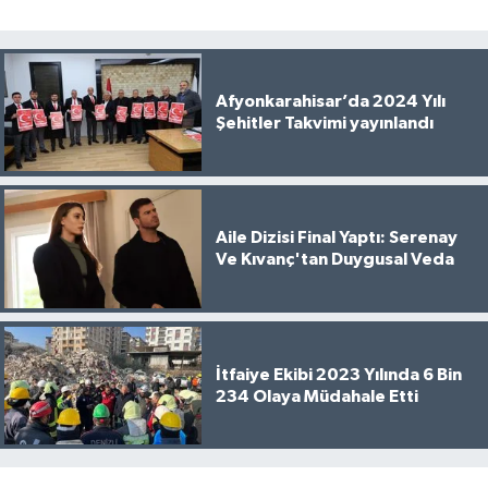
Afyonkarahisar’da 2024 Yılı
Şehitler Takvimi yayınlandı
Aile Dizisi Final Yaptı: Serenay
Ve Kıvanç'tan Duygusal Veda
İtfaiye Ekibi 2023 Yılında 6 Bin
234 Olaya Müdahale Etti