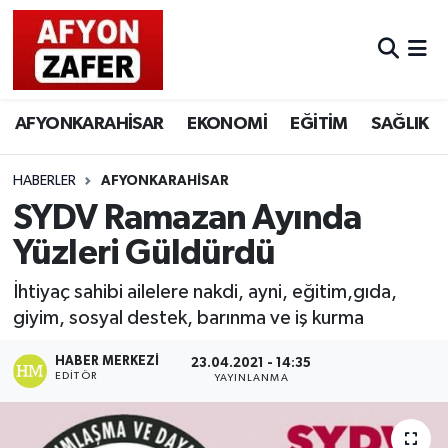
AFYONKARAHİSAR
EKONOMİ
EĞİTİM
SAĞLIK
HABERLER
AFYONKARAHİSAR
SYDV Ramazan Ayında
Yüzleri Güldürdü
İhtiyaç sahibi ailelere nakdi, ayni, eğitim,gıda,
giyim, sosyal destek, barınma ve iş kurma
HABER MERKEZI
23.04.2021 - 14:35
EDITÖR
YAYINLANMA