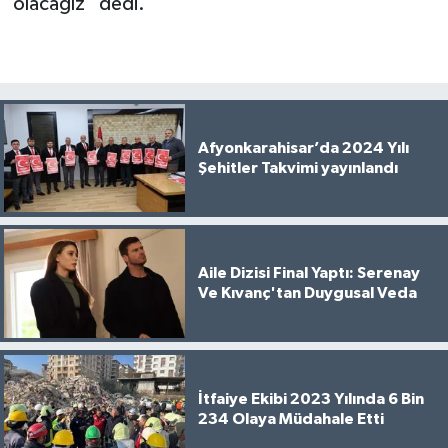
olacağız” dedi.
Afyonkarahisar’da 2024 Yılı
Şehitler Takvimi yayınlandı
Aile Dizisi Final Yaptı: Serenay
Ve Kıvanç'tan Duygusal Veda
İtfaiye Ekibi 2023 Yılında 6 Bin
234 Olaya Müdahale Etti