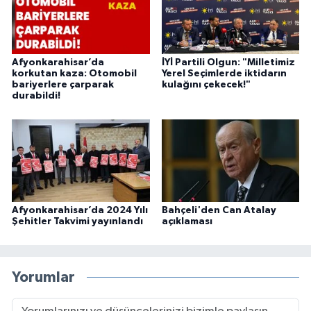
Afyonkarahisar’da
İYİ Partili Olgun: "Milletimiz
korkutan kaza: Otomobil
Yerel Seçimlerde iktidarın
bariyerlere çarparak
kulağını çekecek!"
durabildi!
Afyonkarahisar’da 2024 Yılı
Bahçeli'den Can Atalay
Şehitler Takvimi yayınlandı
açıklaması
Yorumlar