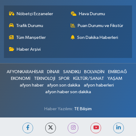
Nöbetçi Eczaneler
Hava Durumu
Trafik Durumu
Puan Durumu ve Fikstür
Tüm Manşetler
Son Dakika Haberleri
Haber Arşivi
AFYONKARAHİSAR
DİNAR
SANDIKLI
BOLVADİN
EMİRDAĞ
EKONOMİ
TEKNOLOJİ
SPOR
KÜLTÜR/SANAT
YAŞAM
afyon haber
afyon son dakika
afyon haberleri
afyon haber son dakika
Haber Yazılımı:
TE Bilişim