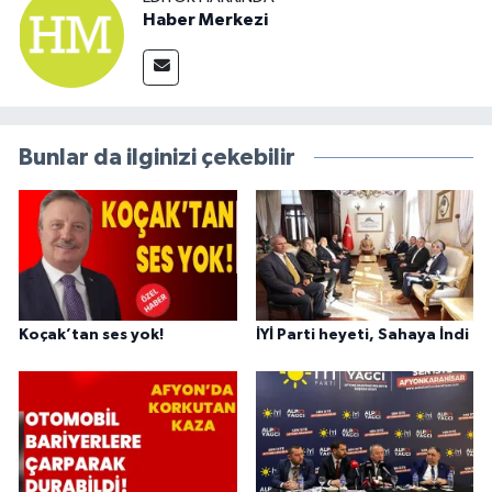
Haber Merkezi
Bunlar da ilginizi çekebilir
Koçak’tan ses yok!
İYİ Parti heyeti, Sahaya İndi