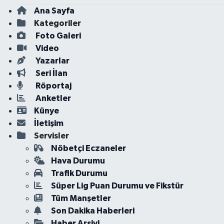
Ana Sayfa
Kategoriler
Foto Galeri
Video
Yazarlar
Seri İlan
Röportaj
Anketler
Künye
İletişim
Servisler
Nöbetçi Eczaneler
Hava Durumu
Trafik Durumu
Süper Lig Puan Durumu ve Fikstür
Tüm Manşetler
Son Dakika Haberleri
Haber Arşivi