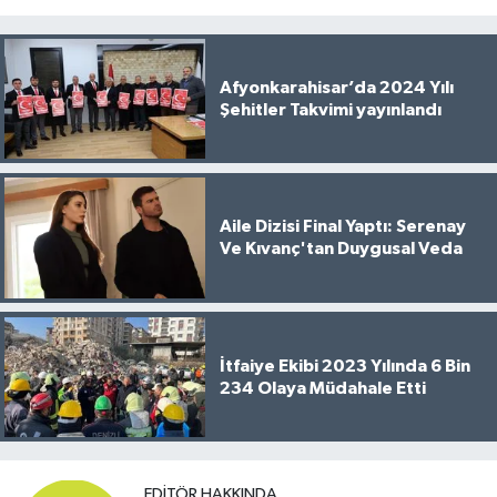
Afyonkarahisar’da 2024 Yılı
Şehitler Takvimi yayınlandı
Aile Dizisi Final Yaptı: Serenay
Ve Kıvanç'tan Duygusal Veda
İtfaiye Ekibi 2023 Yılında 6 Bin
234 Olaya Müdahale Etti
EDITÖR HAKKINDA