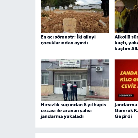
En acı sömestr: İki aileyi
Alkollü s
çocuklarından ayırdı
kaçtı, yak
kaçtım All
Hırsızlık suçundan 6 yıl hapis
Jandarma 
cezası ile aranan şahsı
Gümrük Ka
jandarma yakaladı
Geçirdi