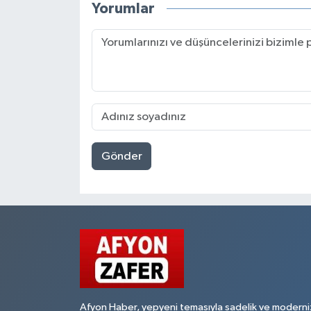
Yorumlar
Gönder
Afyon Haber, yepyeni temasıyla sadelik ve moderni