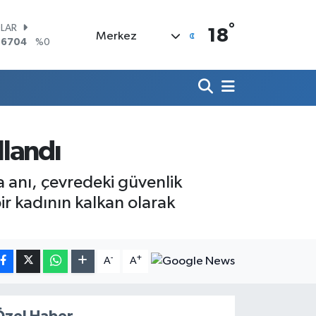
°
LAR
18
Merkez
,6704
%0
RO
,0406
%-0.08
ERLİN
,2143
%0
AM ALTIN
10.40
%0.45
ST100
llandı
.799
%70
TCOIN
ma anı, çevredeki güvenlik
.225,61
%-0.63
r kadının kalkan olarak
-
+
A
A