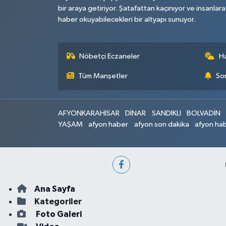
bir araya getiriyor. Şatafattan kaçınıyor ve insanlara
haber okuyabilecekleri bir altyapı sunuyor.
Nöbetçi Eczaneler
H
Tüm Manşetler
Son
AFYONKARAHİSAR
DİNAR
SANDIKLI
BOLVADİN
YAŞAM
afyon haber
afyon son dakika
afyon hab
Ana Sayfa
Kategoriler
Foto Galeri