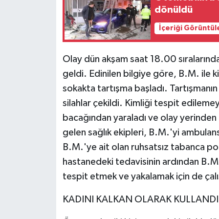
dönüldü
İçeriği Görüntül
Olay dün akşam saat 18.00 sıraların
geldi. Edinilen bilgiye göre, B.M. ile k
sokakta tartışma başladı. Tartışman
silahlar çekildi. Kimliği tespit edile
bacağından yaraladı ve olay yerinden k
gelen sağlık ekipleri, B.M.'yi ambulans
B.M.'ye ait olan ruhsatsız tabanca pol
hastanedeki tedavisinin ardından B.M.,
tespit etmek ve yakalamak için de çalı
KADINI KALKAN OLARAK KULLANDI