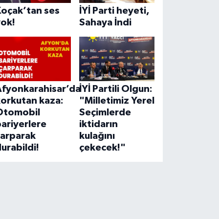
Koçak’tan ses
İYİ Parti heyeti,
yok!
Sahaya İndi
Afyonkarahisar’da
İYİ Partili Olgun:
korkutan kaza:
"Milletimiz Yerel
Otomobil
Seçimlerde
ariyerlere
iktidarın
çarparak
kulağını
urabildi!
çekecek!"