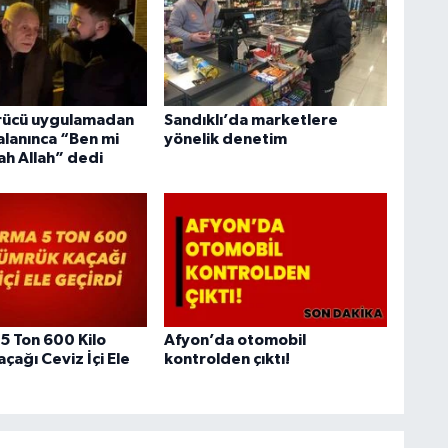
ürücü uygulamadan
Sandıklı’da marketlere
alanınca “Ben mi
yönelik denetim
ah Allah” dedi
5 Ton 600 Kilo
Afyon’da otomobil
çağı Ceviz İçi Ele
kontrolden çıktı!