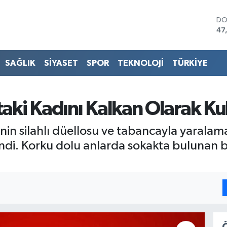
DO
47
EU
55
ST
SAĞLIK
SİYASET
SPOR
TEKNOLOJİ
TÜRKİYE
64
GR
65
Bİ
taki Kadını Kalkan Olarak Ku
13
BI
işinin silahlı düellosu ve tabancayla yarala
64
di. Korku dolu anlarda sokakta bulunan bi