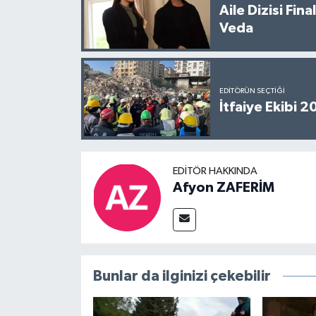
Aile Dizisi Fin
Veda
EDITÖRÜN SEÇTIĞI
İtfaiye Ekibi 
EDITÖR HAKKINDA
Afyon ZAFERİM
Bunlar da ilginizi çekebilir