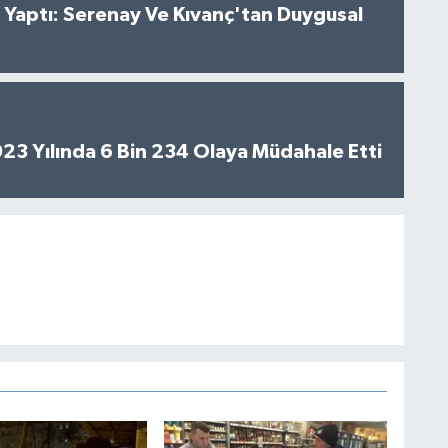
al Yaptı: Serenay Ve Kıvanç'tan Duygusal
2023 Yılında 6 Bin 234 Olaya Müdahale Etti