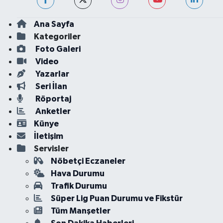
Ana Sayfa
Kategoriler
Foto Galeri
Video
Yazarlar
Seri İlan
Röportaj
Anketler
Künye
İletişim
Servisler
Nöbetçi Eczaneler
Hava Durumu
Trafik Durumu
Süper Lig Puan Durumu ve Fikstür
Tüm Manşetler