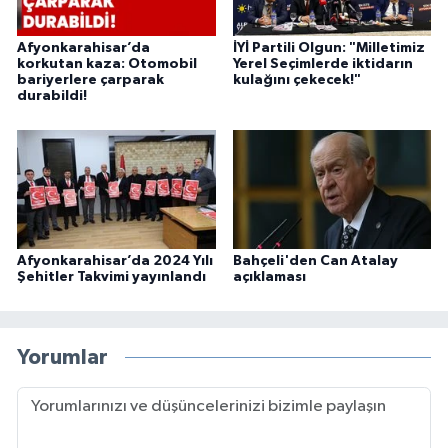
Afyonkarahisar’da
İYİ Partili Olgun: "Milletimiz
korkutan kaza: Otomobil
Yerel Seçimlerde iktidarın
bariyerlere çarparak
kulağını çekecek!"
durabildi!
Afyonkarahisar’da 2024 Yılı
Bahçeli'den Can Atalay
Şehitler Takvimi yayınlandı
açıklaması
Yorumlar