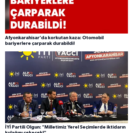
Afyonkarahisar’da korkutan kaza: Otomobil
bariyerlere çarparak durabildi!
İYİ Partili Olgun: "Milletimiz Yerel Seçimlerde iktidarın
kulağını çekecek!"