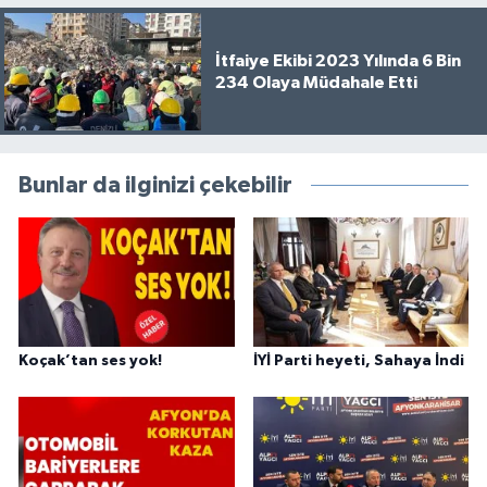
İtfaiye Ekibi 2023 Yılında 6 Bin
234 Olaya Müdahale Etti
Bunlar da ilginizi çekebilir
Koçak’tan ses yok!
İYİ Parti heyeti, Sahaya İndi