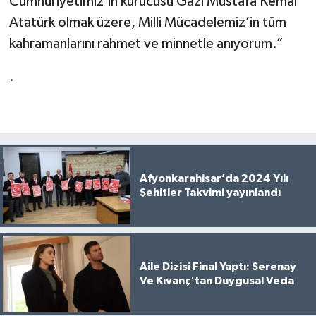
Cumhuriyetimiz’in kurucusu Gazi Mustafa Kemal
Atatürk olmak üzere, Milli Mücadelemiz’in tüm
kahramanlarını rahmet ve minnetle anıyorum.”
.
Afyonkarahisar’da 2024 Yılı
Şehitler Takvimi yayınlandı
Aile Dizisi Final Yaptı: Serenay
Ve Kıvanç'tan Duygusal Veda