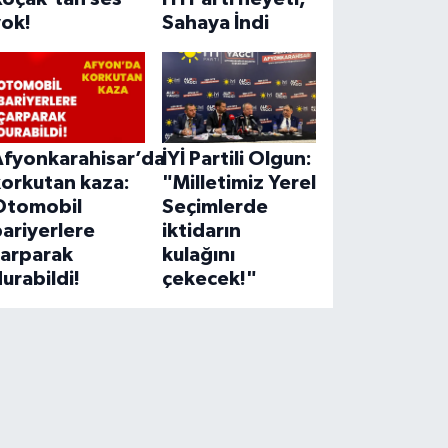
yok!
Sahaya İndi
Afyonkarahisar’da
İYİ Partili Olgun:
korkutan kaza:
"Milletimiz Yerel
Otomobil
Seçimlerde
ariyerlere
iktidarın
çarparak
kulağını
urabildi!
çekecek!"