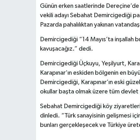
Günün erken saatlerinde Dereçine’de va
vekili adayı Sebahat Demircigediği paz
Pazarda pahalılıktan yakınan vatandaşl
Demircigediği “14 Mayıs’ta inşallah b
kavuşacağız.” dedi.
Demircigediği Üçkuyu, Yeşilyurt, Karap
Karapınar’ın eskiden bölgenin en büyü
Demircigediği, Karapınar’ın eski güze
okullar başta olmak üzere tüm devlet k
Sebahat Demircigediği köy ziyaretlerin
dinledi. “Türk sanayisinin gelişmesi içi
bunları gerçekleşecek ve Türkiye üret