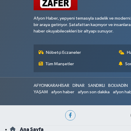
Afyon Haber, yepyeni temasıyla sadelik ve moderni
bir araya getiriyor. Şatafattan kaçınıyor ve insanlara
haber okuyabilecekleri bir altyapı sunuyor.
Nöbetçi Eczaneler
H
Tüm Manşetler
Son
AFYONKARAHİSAR
DİNAR
SANDIKLI
BOLVADİN
YAŞAM
afyon haber
afyon son dakika
afyon hab
Ana Sayfa