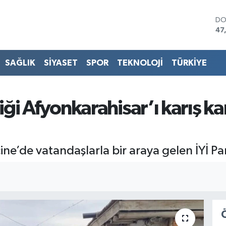
DO
47
EU
55
ST
SAĞLIK
SİYASET
SPOR
TEKNOLOJİ
TÜRKİYE
64
GR
65
Bİ
ği Afyonkarahisar’ı karış k
13
BI
64
’de vatandaşlarla bir araya gelen İYİ Parti