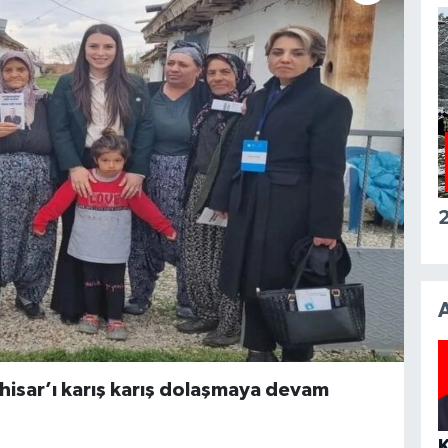
2
isar’ı karış karış dolaşmaya devam