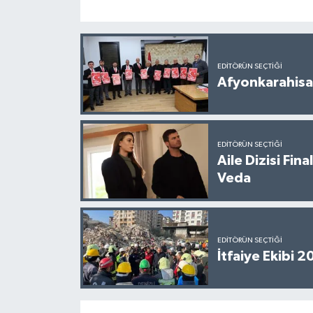
EDITÖRÜN SEÇTIĞI
Afyonkarahisar
EDITÖRÜN SEÇTIĞI
Aile Dizisi Fin
Veda
EDITÖRÜN SEÇTIĞI
İtfaiye Ekibi 