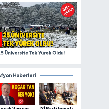
5 Üniversite Tek Yürek Oldu!
Afyon Haberleri
Koçak’tan ses
İYİ Parti heyeti,