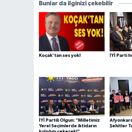
Bunlar da ilginizi çekebilir
Koçak’tan ses yok!
İYİ Parti 
İYİ Partili Olgun: "Milletimiz
Afyonkara
Yerel Seçimlerde iktidarın
Şehitler T
kulağını çekecek!"