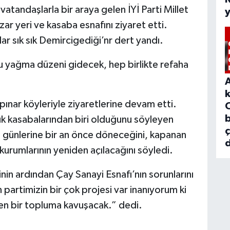
tandaşlarla bir araya gelen İYİ Parti Millet
ar yeri ve kasaba esnafını ziyaret etti.
ar sık sık Demircigediği’nr dert yandı.
u yağma düzeni gidecek, hep birlikte refaha
ınar köyleriyle ziyaretlerine devam etti.
b
k kasabalarından biri olduğunu söyleyen
l günlerine bir an önce döneceğini, kapanan
d
urumlarının yeniden açılacağını söyledi.
in ardından Çay Sanayi Esnafı’nın sorunlarını
n partimizin bir çok projesi var inanıyorum ki
en bir topluma kavuşacak.” dedi.