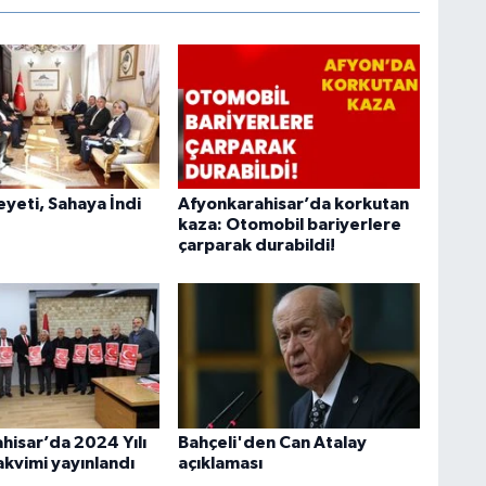
heyeti, Sahaya İndi
Afyonkarahisar’da korkutan
kaza: Otomobil bariyerlere
çarparak durabildi!
hisar’da 2024 Yılı
Bahçeli'den Can Atalay
akvimi yayınlandı
açıklaması