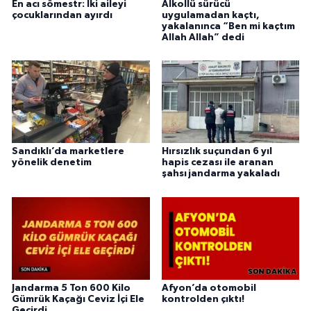
En acı sömestr: İki aileyi
Alkollü sürücü
çocuklarından ayırdı
uygulamadan kaçtı,
yakalanınca “Ben mi kaçtım
Allah Allah” dedi
Sandıklı’da marketlere
Hırsızlık suçundan 6 yıl
yönelik denetim
hapis cezası ile aranan
şahsı jandarma yakaladı
Jandarma 5 Ton 600 Kilo
Afyon’da otomobil
Gümrük Kaçağı Ceviz İçi Ele
kontrolden çıktı!
Geçirdi