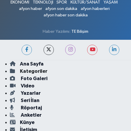
EKONOMİ
TEKNOLOJİ
SPOR
KÜLTÜR/SANAT
YAŞAM
afyon haber
afyon son dakika
afyon haberleri
afyon haber son dakika
Haber Yazılımı:
TE Bilişim
Ana Sayfa
Kategoriler
Foto Galeri
Video
Yazarlar
Seri İlan
Röportaj
Anketler
Künye
İletişim