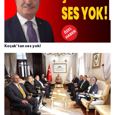
Koçak’tan ses yok!