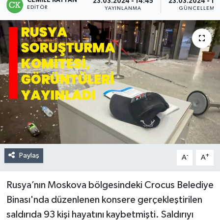
CEMILE KAYTAN
23.03.2024 - 14:45
23.03.2024 - 14
EDITÖR
YAYINLANMA
GÜNCELLEME
Paylaş
-
+
A
A
Rusya’nın Moskova bölgesindeki Crocus Belediye
Binası'nda düzenlenen konsere gerçekleştirilen
saldırıda 93 kişi hayatını kaybetmişti. Saldırıyı