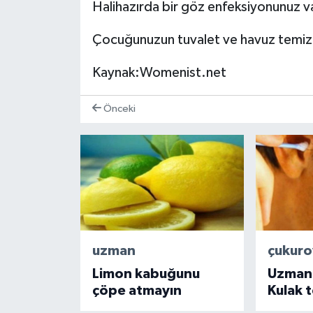
Halihazırda bir göz enfeksiyonunuz v
Çocuğunuzun tuvalet ve havuz temizli
Kaynak:Womenist.net
Önceki
uzman
çukuro
Limon kabuğunu
Uzmanl
çöpe atmayın
Kulak 
çubukl