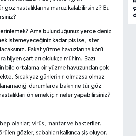
b
 göz hastalıklarına maruz kalabilirsiniz? Bu
d
rsiniz?
de serinlemek? Ama bulunduğunuz yerde deniz
mek istemeyeceğiniz kadar pis ise, ister
acaksınız. Fakat yüzme havuzlarına körü
 hijyen şartları oldukça mühim. Bazı
izin bile ortalama bir yüzme havuzundan çok
tmekte. Sıcak yaz günlerinin olmazsa olmazı
ğlanamadığı durumlarda bakın ne tür göz
hastalıkları önlemek için neler yapabilirsiniz?
ep olanlar; virüs, mantar ve bakteriler.
örülen gözler, sabahları kalkınca şiş oluyor.