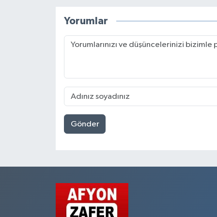
durun
Yorumlar
Gönder