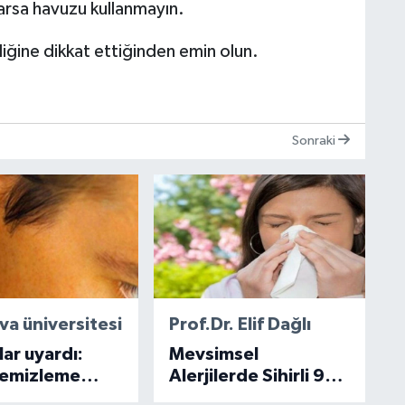
arsa havuzu kullanmayın.
ğine dikkat ettiğinden emin olun.
Sonraki
va üniversitesi
Prof.Dr. Elif Dağlı
ar uyardı:
Mevsimsel
temizleme
Alerjilerde Sihirli 9
arından uzak
Önlem