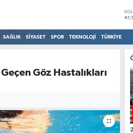
DO
47,
EU
55,
STE
SAĞLIK
SİYASET
SPOR
TEKNOLOJİ
TÜRKİYE
64,
GRA
657
BİS
13.
eçen Göz Hastalıkları
BIT
64.
2