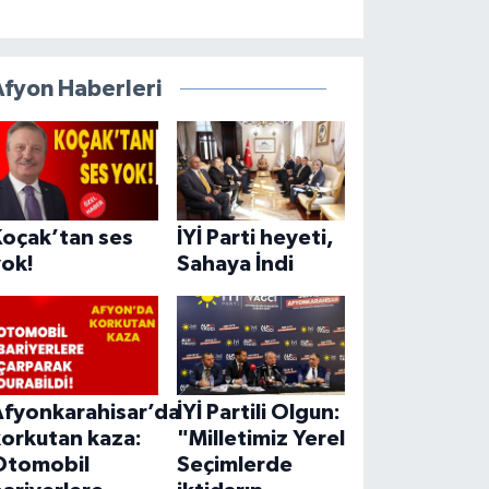
Afyon Haberleri
Koçak’tan ses
İYİ Parti heyeti,
yok!
Sahaya İndi
Afyonkarahisar’da
İYİ Partili Olgun:
korkutan kaza:
"Milletimiz Yerel
Otomobil
Seçimlerde