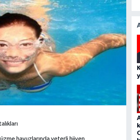
ıkları
üzme havuzlarında yeterli hijyen