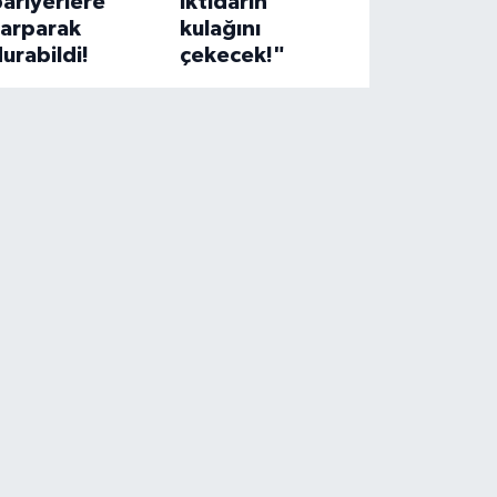
ariyerlere
iktidarın
çarparak
kulağını
urabildi!
çekecek!"