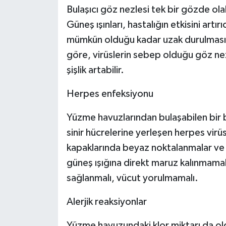
Bulaşıcı göz nezlesi tek bir gözde olab
Güneş ışınları, hastalığın etkisini artı
mümkün olduğu kadar uzak durulması 
göre, virüslerin sebep olduğu göz nezle
şişlik artabilir.
Herpes enfeksiyonu
Yüzme havuzlarından bulaşabilen bir b
sinir hücrelerine yerleşen herpes virü
kapaklarında beyaz noktalanmalar ve ş
güneş ışığına direkt maruz kalınmamal
sağlanmalı, vücut yorulmamalı.
Alerjik reaksiyonlar
Yüzme havuzundaki klor miktarı da o