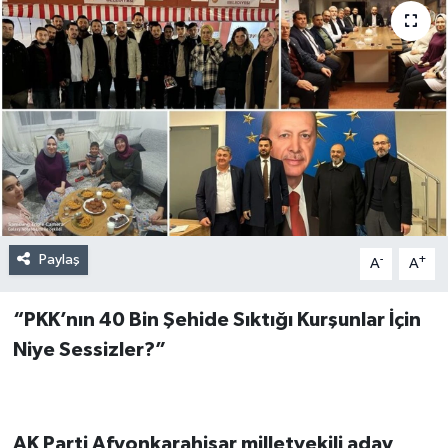
Paylaş
-
+
A
A
“PKK’nın 40 Bin Şehide Sıktığı Kurşunlar İçin
Niye Sessizler?”
AK Parti Afyonkarahisar milletvekili aday