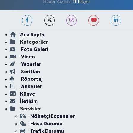
Haber Yazılımı:
TE Bilişim
Ana Sayfa
Kategoriler
Foto Galeri
Video
Yazarlar
Seri İlan
Röportaj
Anketler
Künye
İletişim
Servisler
Nöbetçi Eczaneler
Hava Durumu
Trafik Durumu