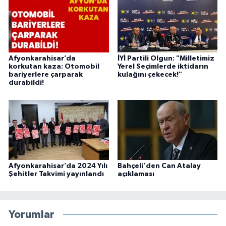
Afyonkarahisar’da
İYİ Partili Olgun: "Milletimiz
korkutan kaza: Otomobil
Yerel Seçimlerde iktidarın
bariyerlere çarparak
kulağını çekecek!"
durabildi!
Afyonkarahisar’da 2024 Yılı
Bahçeli'den Can Atalay
Şehitler Takvimi yayınlandı
açıklaması
Yorumlar