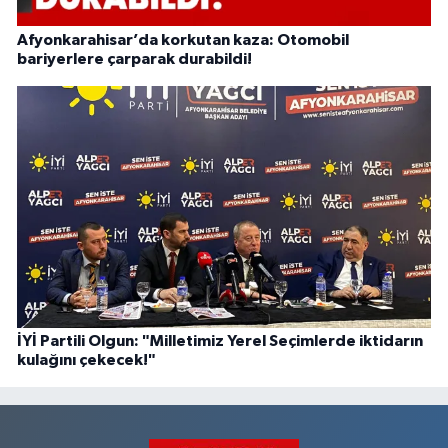
Afyonkarahisar’da korkutan kaza: Otomobil
bariyerlere çarparak durabildi!
İYİ Partili Olgun: "Milletimiz Yerel Seçimlerde iktidarın
kulağını çekecek!"