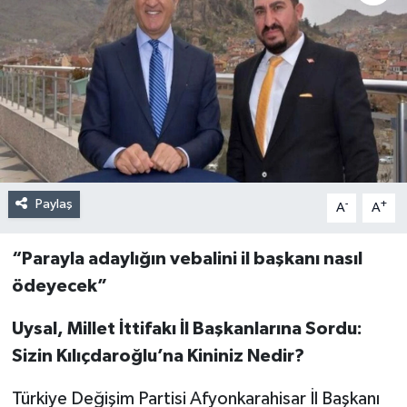
Paylaş
-
+
A
A
“Parayla adaylığın vebalini il başkanı nasıl
ödeyecek”
Uysal, Millet İttifakı İl Başkanlarına Sordu:
Sizin Kılıçdaroğlu’na Kininiz Nedir?
Türkiye Değişim Partisi Afyonkarahisar İl Başkanı