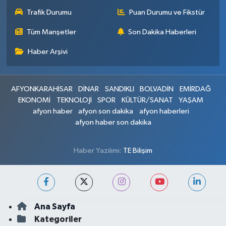
Trafik Durumu
Puan Durumu ve Fikstür
Tüm Manşetler
Son Dakika Haberleri
Haber Arşivi
AFYONKARAHİSAR
DİNAR
SANDIKLI
BOLVADİN
EMİRDAĞ
EKONOMİ
TEKNOLOJİ
SPOR
KÜLTÜR/SANAT
YAŞAM
afyon haber
afyon son dakika
afyon haberleri
afyon haber son dakika
Haber Yazılımı:
TE Bilişim
Ana Sayfa
Kategoriler