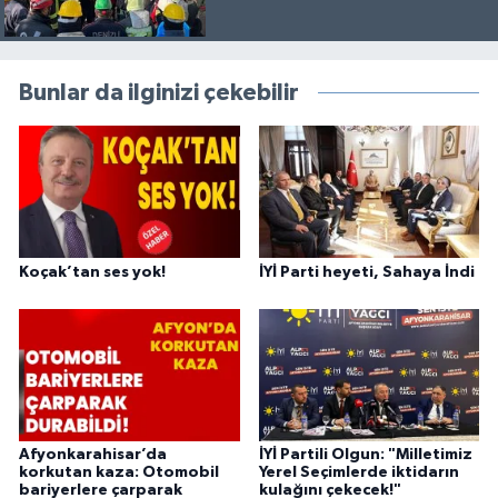
Bunlar da ilginizi çekebilir
Koçak’tan ses yok!
İYİ Parti heyeti, Sahaya İndi
Afyonkarahisar’da
İYİ Partili Olgun: "Milletimiz
korkutan kaza: Otomobil
Yerel Seçimlerde iktidarın
bariyerlere çarparak
kulağını çekecek!"