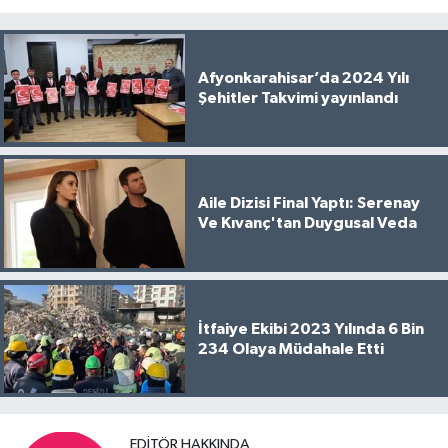
Afyonkarahisar’da 2024 Yılı
Şehitler Takvimi yayınlandı
Aile Dizisi Final Yaptı: Serenay
Ve Kıvanç'tan Duygusal Veda
İtfaiye Ekibi 2023 Yılında 6 Bin
234 Olaya Müdahale Etti
EDITÖR HAKKINDA