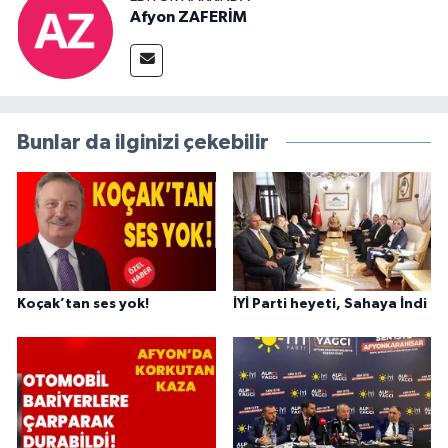
Afyon ZAFERİM
Bunlar da ilginizi çekebilir
Koçak’tan ses yok!
İYİ Parti heyeti, Sahaya İndi