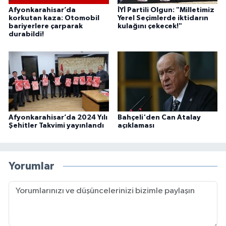
Afyonkarahisar’da
İYİ Partili Olgun: "Milletimiz
korkutan kaza: Otomobil
Yerel Seçimlerde iktidarın
bariyerlere çarparak
kulağını çekecek!"
durabildi!
Afyonkarahisar’da 2024 Yılı
Bahçeli'den Can Atalay
Şehitler Takvimi yayınlandı
açıklaması
Yorumlar