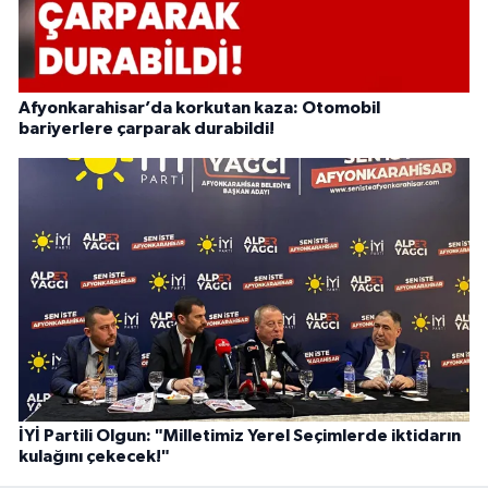
Afyonkarahisar’da korkutan kaza: Otomobil
bariyerlere çarparak durabildi!
İYİ Partili Olgun: "Milletimiz Yerel Seçimlerde iktidarın
kulağını çekecek!"