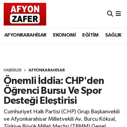
AFYONKARAHİSAR
EKONOMİ
EĞİTİM
SAĞLIK
HABERLER
AFYONKARAHİSAR
Önemli İddia: CHP'den
Öğrenci Bursu Ve Spor
Desteği Eleştirisi
Cumhuriyet Halk Partisi (CHP) Grup Başkanvekili
ve Afyonkarahisar Milletvekili Av. Burcu Köksal,
Türkiye Büyük Millet Meclisi (TBMM) Genel