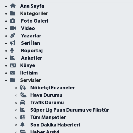
Ana Sayfa
Kategoriler
Foto Galeri
Video
Yazarlar
Seri İlan
Röportaj
Anketler
Künye
İletişim
Servisler
Nöbetçi Eczaneler
Hava Durumu
Trafik Durumu
Süper Lig Puan Durumu ve Fikstür
Tüm Manşetler
Son Dakika Haberleri
Haber Arşivi