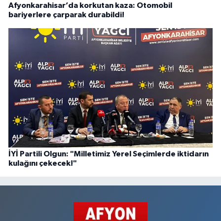
Afyonkarahisar’da korkutan kaza: Otomobil
bariyerlere çarparak durabildi!
İYİ Partili Olgun: "Milletimiz Yerel Seçimlerde iktidarın
kulağını çekecek!"