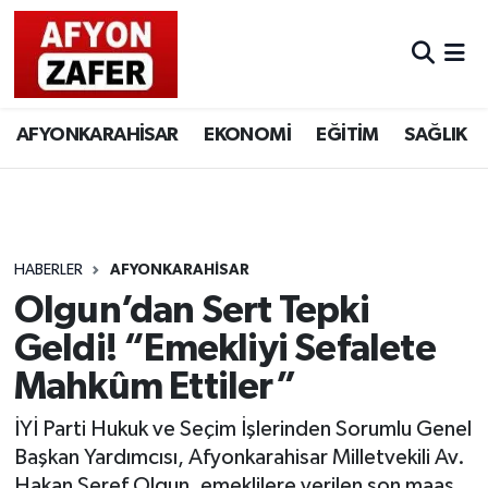
AFYONKARAHİSAR
EKONOMİ
EĞİTİM
SAĞLIK
HABERLER
AFYONKARAHİSAR
Olgun’dan Sert Tepki
Geldi! “Emekliyi Sefalete
Mahkûm Ettiler”
İYİ Parti Hukuk ve Seçim İşlerinden Sorumlu Genel
Başkan Yardımcısı, Afyonkarahisar Milletvekili Av.
Hakan Şeref Olgun, emeklilere verilen son maaş