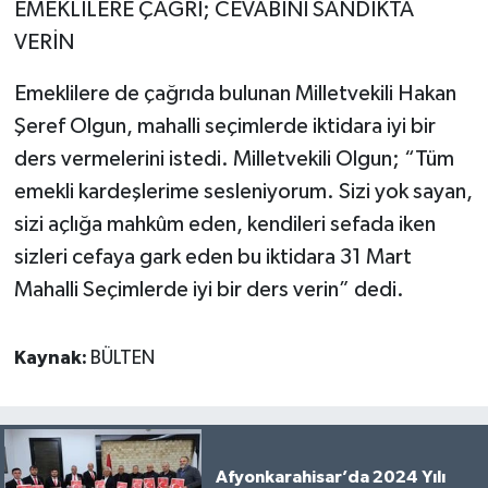
EMEKLİLERE ÇAĞRI; CEVABINI SANDIKTA
VERİN
Emeklilere de çağrıda bulunan Milletvekili Hakan
Şeref Olgun, mahalli seçimlerde iktidara iyi bir
ders vermelerini istedi. Milletvekili Olgun; “Tüm
emekli kardeşlerime sesleniyorum. Sizi yok sayan,
sizi açlığa mahkûm eden, kendileri sefada iken
sizleri cefaya gark eden bu iktidara 31 Mart
Mahalli Seçimlerde iyi bir ders verin” dedi.
Kaynak:
BÜLTEN
Afyonkarahisar’da 2024 Yılı