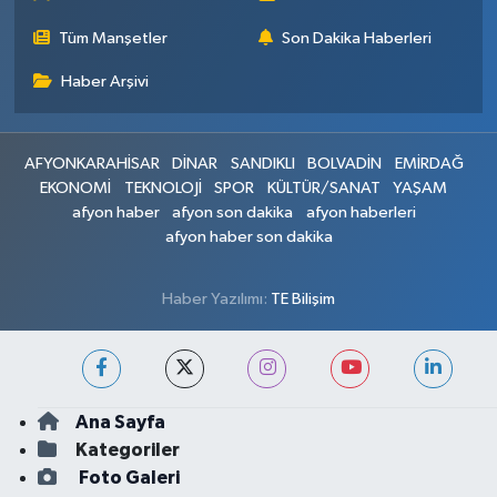
Tüm Manşetler
Son Dakika Haberleri
Haber Arşivi
AFYONKARAHİSAR
DİNAR
SANDIKLI
BOLVADİN
EMİRDAĞ
EKONOMİ
TEKNOLOJİ
SPOR
KÜLTÜR/SANAT
YAŞAM
afyon haber
afyon son dakika
afyon haberleri
afyon haber son dakika
Haber Yazılımı:
TE Bilişim
Ana Sayfa
Kategoriler
Foto Galeri