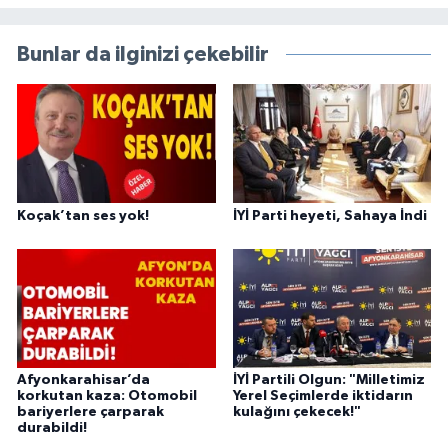
Bunlar da ilginizi çekebilir
Koçak’tan ses yok!
İYİ Parti heyeti, Sahaya İndi
Afyonkarahisar’da
İYİ Partili Olgun: "Milletimiz
korkutan kaza: Otomobil
Yerel Seçimlerde iktidarın
bariyerlere çarparak
kulağını çekecek!"
durabildi!