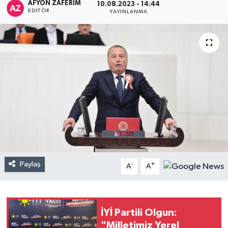
AFYON ZAFERİM
10.08.2023 - 14:44
EDITÖR
YAYINLANMA
Paylaş
-
+
A
A
İYİ Partili Olgun:
"Milletimiz Yerel