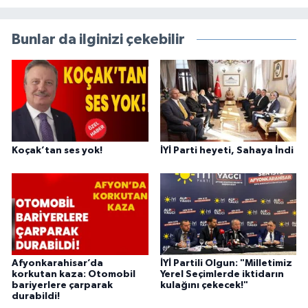
Bunlar da ilginizi çekebilir
Koçak’tan ses yok!
İYİ Parti heyeti, Sahaya İndi
Afyonkarahisar’da
İYİ Partili Olgun: "Milletimiz
korkutan kaza: Otomobil
Yerel Seçimlerde iktidarın
bariyerlere çarparak
kulağını çekecek!"
durabildi!