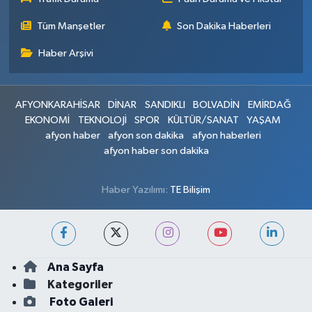
Tüm Manşetler
Son Dakika Haberleri
Haber Arşivi
AFYONKARAHİSAR
DİNAR
SANDIKLI
BOLVADİN
EMİRDAĞ
EKONOMİ
TEKNOLOJİ
SPOR
KÜLTÜR/SANAT
YAŞAM
afyon haber
afyon son dakika
afyon haberleri
afyon haber son dakika
Haber Yazılımı:
TE Bilişim
Ana Sayfa
Kategoriler
Foto Galeri