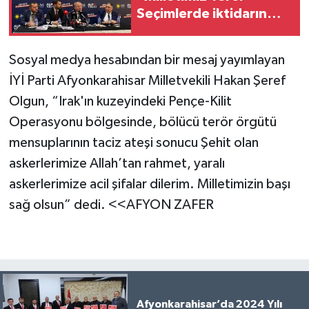
Seçimlerde iktidarın
kulağını çekecek!"
Sosyal medya hesabından bir mesaj yayımlayan
İYİ Parti Afyonkarahisar Milletvekili Hakan Şeref
Olgun, “Irak'ın kuzeyindeki Pençe-Kilit
Operasyonu bölgesinde, bölücü terör örgütü
mensuplarının taciz ateşi sonucu Şehit olan
askerlerimize Allah’tan rahmet, yaralı
askerlerimize acil şifalar dilerim. Milletimizin başı
sağ olsun” dedi. <<AFYON ZAFER
Afyonkarahisar’da 2024 Yılı