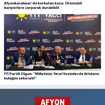
Afyonkarahisar’da korkutan kaza: Otomobil
bariyerlere çarparak durabildi!
İYİ Partili Olgun: "Milletimiz Yerel Seçimlerde iktidarın
kulağını çekecek!"