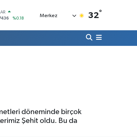
°
LAR
32
Merkez
7436
%0.18
RO
2510
%0.32
RLİN
4811
%0.38
M ALTIN
0.55
%0.03
T100
779
%-14
COIN
944,08
%-0.18
ümetleri döneminde birçok
rimiz Şehit oldu. Bu da