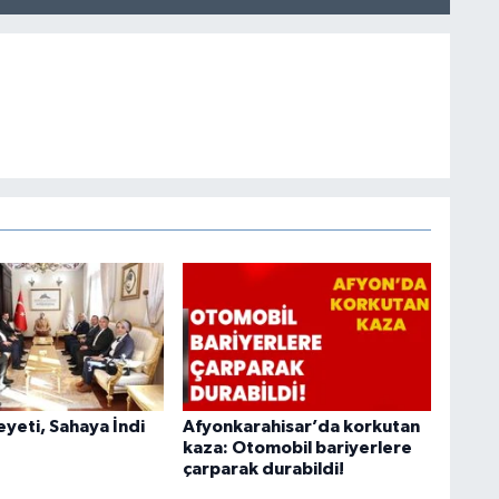
heyeti, Sahaya İndi
Afyonkarahisar’da korkutan
kaza: Otomobil bariyerlere
çarparak durabildi!