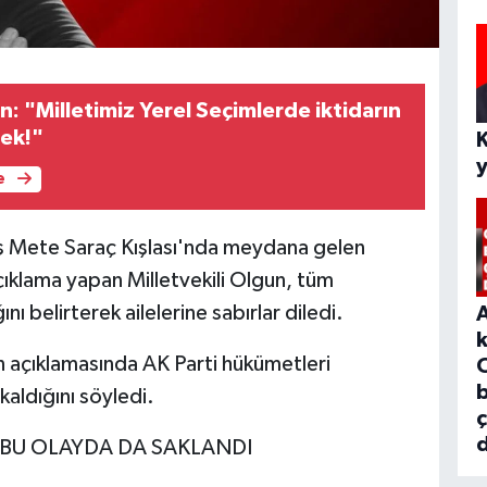
un: "Milletimiz Yerel Seçimlerde iktidarın
cek!"
e
 Mete Saraç Kışlası'nda meydana gelen
ıklama yapan Milletvekili Olgun, tüm
ı belirterek ailelerine sabırlar diledi.
un açıklamasında AK Parti hükümetleri
b
aldığını söyledi.
d
 BU OLAYDA DA SAKLANDI