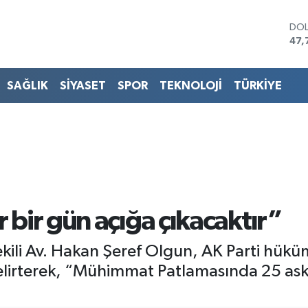
DO
47,
EU
55,
STE
SAĞLIK
SİYASET
SPOR
TEKNOLOJİ
TÜRKİYE
64,
GRA
666
BİS
13.
BIT
64.
 bir gün açığa çıkacaktır”
vekili Av. Hakan Şeref Olgun, AK Parti hük
elirterek, “Mühimmat Patlamasında 25 aske