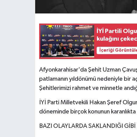
İYİ Partili Olg
kulağını çeke
İçeriği Görüntül
Afyonkarahisar'da Şehit Uzman Çavuş
patlamanın yıldönümü nedeniyle bir aç
Şehitlerimizi rahmet ve minnetle andığın
İYİ Parti Milletvekili Hakan Şeref Olg
döneminde birçok konunun karanlıkta k
BAZI OLAYLARDA SAKLANDIĞI GİBİ