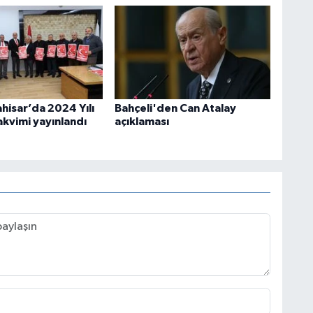
hisar’da 2024 Yılı
Bahçeli'den Can Atalay
akvimi yayınlandı
açıklaması