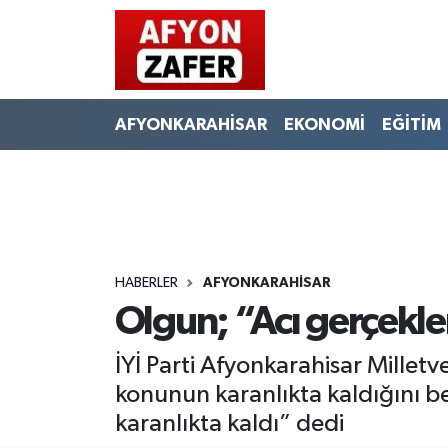
AFYONKARAHİSAR
EKONOMİ
EĞİTİM
HABERLER
AFYONKARAHİSAR
Olgun; “Acı gerçekler
İYİ Parti Afyonkarahisar Millet
konunun karanlıkta kaldığını b
karanlıkta kaldı” dedi