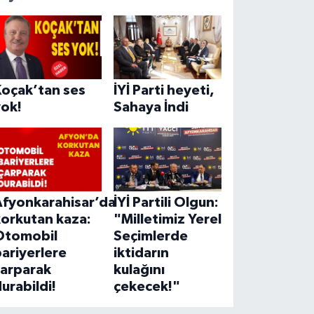
Koçak’tan ses
İYİ Parti heyeti,
yok!
Sahaya İndi
Afyonkarahisar’da
İYİ Partili Olgun:
korkutan kaza:
"Milletimiz Yerel
Otomobil
Seçimlerde
ariyerlere
iktidarın
çarparak
kulağını
urabildi!
çekecek!"