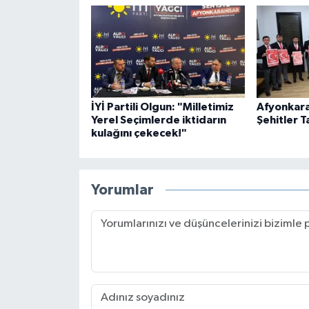
İYİ Partili Olgun: "Milletimiz
Afyonkara
Yerel Seçimlerde iktidarın
Şehitler T
kulağını çekecek!"
Yorumlar