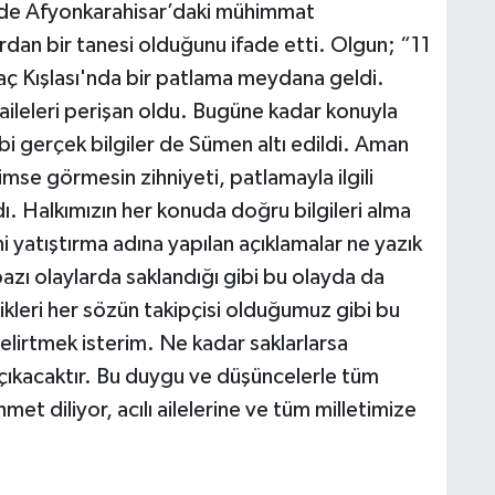
hinde Afyonkarahisar’daki mühimmat
ardan bir tanesi olduğunu ifade etti. Olgun; “11
ç Kışlası'nda bir patlama meydana geldi.
aileleri perişan oldu. Bugüne kadar konuyla
 gibi gerçek bilgiler de Sümen altı edildi. Aman
mse görmesin zihniyeti, patlamayla ilgili
ı. Halkımızın her konuda doğru bilgileri alma
 yatıştırma adına yapılan açıklamalar ne yazık
bazı olaylarda saklandığı gibi bu olayda da
dikleri her sözün takipçisi olduğumuz gibi bu
lirtmek isterim. Ne kadar saklarlarsa
a çıkacaktır. Bu duygu ve düşüncelerle tüm
met diliyor, acılı ailelerine ve tüm milletimize