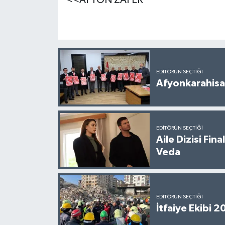
<<AFYON ZAFER
EDITÖRÜN SEÇTIĞI
Afyonkarahisar
EDITÖRÜN SEÇTIĞI
Aile Dizisi Fin
Veda
EDITÖRÜN SEÇTIĞI
İtfaiye Ekibi 