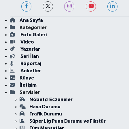
Ana Sayfa
Kategoriler
Foto Galeri
Video
Yazarlar
Seri İlan
Röportaj
Anketler
Künye
İletişim
Servisler
Nöbetçi Eczaneler
Hava Durumu
Trafik Durumu
Süper Lig Puan Durumu ve Fikstür
Tüm Manşetler