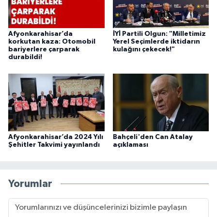
Afyonkarahisar’da
İYİ Partili Olgun: "Milletimiz
korkutan kaza: Otomobil
Yerel Seçimlerde iktidarın
bariyerlere çarparak
kulağını çekecek!"
durabildi!
Afyonkarahisar’da 2024 Yılı
Bahçeli'den Can Atalay
Şehitler Takvimi yayınlandı
açıklaması
Yorumlar