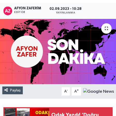
AFYON ZAFERİM
02.09.2023 - 10:28
EDITÖR
YAYINLANMA
Paylaş
-
+
A
A
Odak Yazdı! ‘Doğru