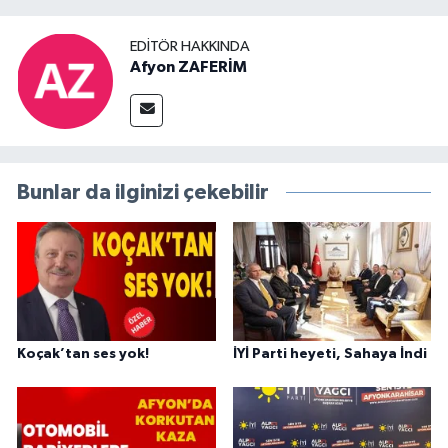
EDITÖR HAKKINDA
Afyon ZAFERİM
Bunlar da ilginizi çekebilir
Koçak’tan ses yok!
İYİ Parti heyeti, Sahaya İndi