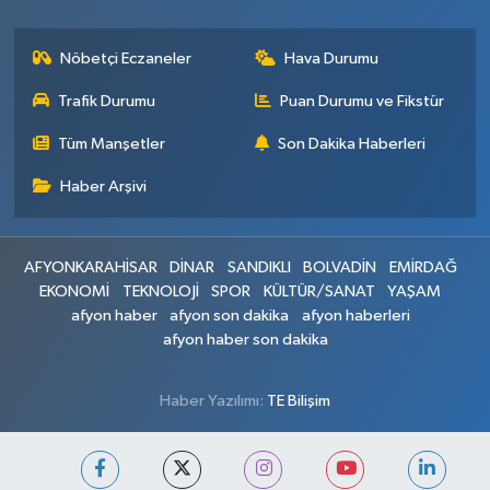
Nöbetçi Eczaneler
Hava Durumu
Trafik Durumu
Puan Durumu ve Fikstür
Tüm Manşetler
Son Dakika Haberleri
Haber Arşivi
AFYONKARAHİSAR
DİNAR
SANDIKLI
BOLVADİN
EMİRDAĞ
EKONOMİ
TEKNOLOJİ
SPOR
KÜLTÜR/SANAT
YAŞAM
afyon haber
afyon son dakika
afyon haberleri
afyon haber son dakika
Haber Yazılımı:
TE Bilişim