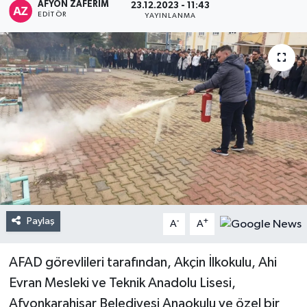
AFYON ZAFERİM
23.12.2023 - 11:43
EDITÖR
YAYINLANMA
Paylaş
-
+
A
A
AFAD görevlileri tarafından, Akçin İlkokulu, Ahi
Evran Mesleki ve Teknik Anadolu Lisesi,
Afyonkarahisar Belediyesi Anaokulu ve özel bir