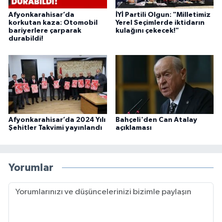
Afyonkarahisar’da
İYİ Partili Olgun: "Milletimiz
korkutan kaza: Otomobil
Yerel Seçimlerde iktidarın
bariyerlere çarparak
kulağını çekecek!"
durabildi!
Afyonkarahisar’da 2024 Yılı
Bahçeli'den Can Atalay
Şehitler Takvimi yayınlandı
açıklaması
Yorumlar