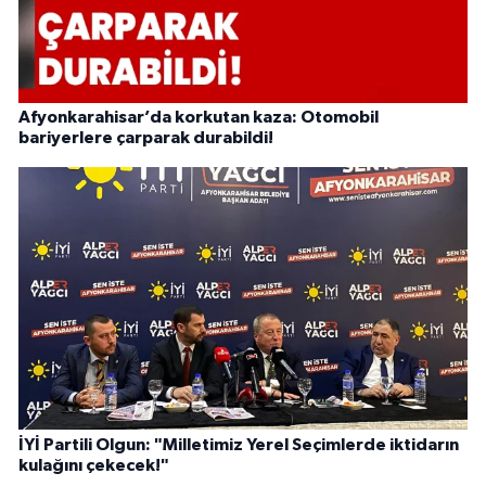
Afyonkarahisar’da korkutan kaza: Otomobil
bariyerlere çarparak durabildi!
İYİ Partili Olgun: "Milletimiz Yerel Seçimlerde iktidarın
kulağını çekecek!"