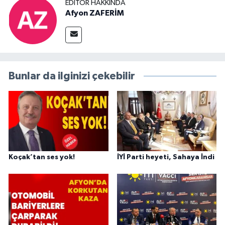
EDITÖR HAKKINDA
Afyon ZAFERİM
Bunlar da ilginizi çekebilir
Koçak’tan ses yok!
İYİ Parti heyeti, Sahaya İndi