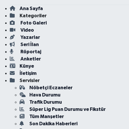
Ana Sayfa
Kategoriler
Foto Galeri
Video
Yazarlar
Seri İlan
Röportaj
Anketler
Künye
İletişim
Servisler
Nöbetçi Eczaneler
Hava Durumu
Trafik Durumu
Süper Lig Puan Durumu ve Fikstür
Tüm Manşetler
Son Dakika Haberleri