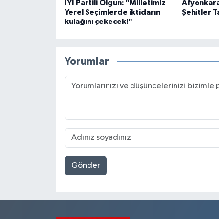
İYİ Partili Olgun: "Milletimiz
Afyonkara
Yerel Seçimlerde iktidarın
Şehitler T
kulağını çekecek!"
Yorumlar
Gönder