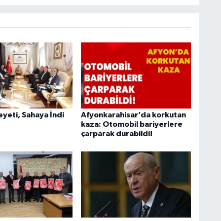
heyeti, Sahaya İndi
Afyonkarahisar’da korkutan
kaza: Otomobil bariyerlere
çarparak durabildi!