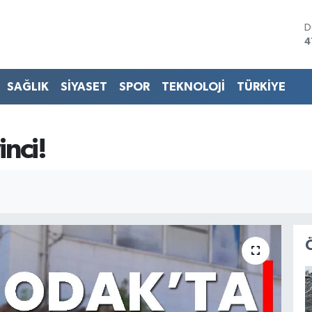
D
4
E
5
S
SAĞLIK
SİYASET
SPOR
TEKNOLOJİ
TÜRKİYE
6
G
6
B
nci!
1
B
6