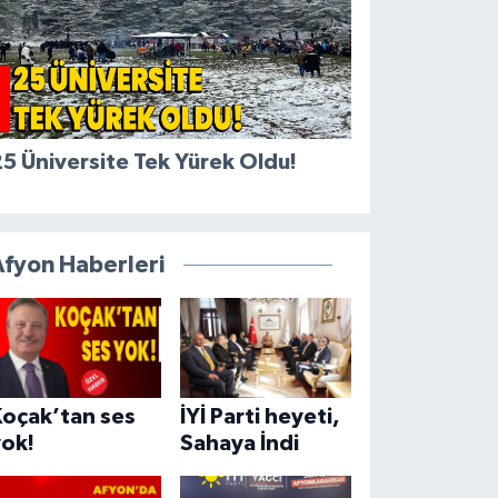
5 Üniversite Tek Yürek Oldu!
Afyon Haberleri
Koçak’tan ses
İYİ Parti heyeti,
yok!
Sahaya İndi