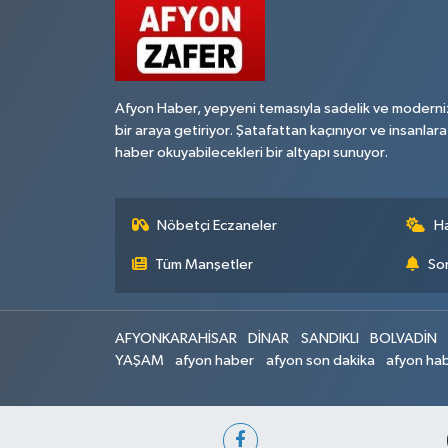
Afyon Haber, yepyeni temasıyla sadelik ve moderni
bir araya getiriyor. Şatafattan kaçınıyor ve insanlara
haber okuyabilecekleri bir altyapı sunuyor.
Nöbetçi Eczaneler
H
Tüm Manşetler
Son
AFYONKARAHİSAR
DİNAR
SANDIKLI
BOLVADİN
YAŞAM
afyon haber
afyon son dakika
afyon hab