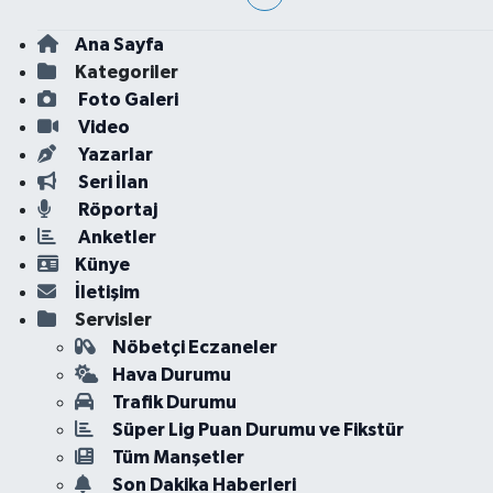
Ana Sayfa
Kategoriler
Foto Galeri
Video
Yazarlar
Seri İlan
Röportaj
Anketler
Künye
İletişim
Servisler
Nöbetçi Eczaneler
Hava Durumu
Trafik Durumu
Süper Lig Puan Durumu ve Fikstür
Tüm Manşetler
Son Dakika Haberleri