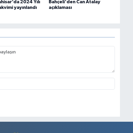
hisar’da 2024 Yılı
Bahçeli'den Can Atalay
akvimi yayınlandı
açıklaması