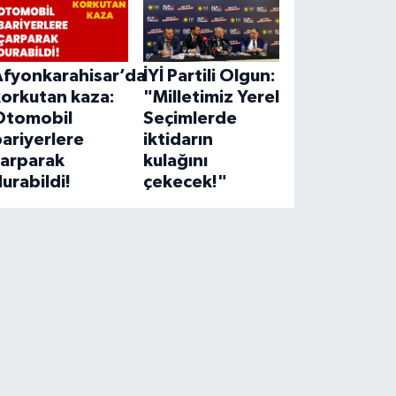
Afyonkarahisar’da
İYİ Partili Olgun:
korkutan kaza:
"Milletimiz Yerel
Otomobil
Seçimlerde
ariyerlere
iktidarın
çarparak
kulağını
urabildi!
çekecek!"