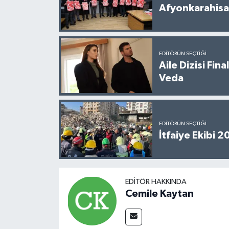
Afyonkarahisar
EDITÖRÜN SEÇTIĞI
Aile Dizisi Fin
Veda
EDITÖRÜN SEÇTIĞI
İtfaiye Ekibi 
EDITÖR HAKKINDA
Cemile Kaytan