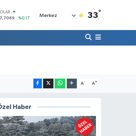
°
OLAR
33
Merkez
7,7069
%0.17
URO
5,0265
%0.01
TERLİN
4,1897
%0.02
RAM ALTIN
618.49
%2.12
İST100
3.887
%64
ITCOIN
5.130,04
%1.2
-
+
A
A
Özel Haber