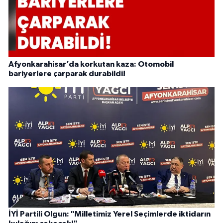
Afyonkarahisar’da korkutan kaza: Otomobil
bariyerlere çarparak durabildi!
İYİ Partili Olgun: "Milletimiz Yerel Seçimlerde iktidarın