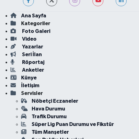
Ana Sayfa
Kategoriler
Foto Galeri
Video
Yazarlar
Seri İlan
Röportaj
Anketler
Künye
İletişim
Servisler
Nöbetçi Eczaneler
Hava Durumu
Trafik Durumu
Süper Lig Puan Durumu ve Fikstür
Tüm Manşetler