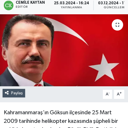
CEMILE KAYTAN
25.03.2024 - 16:24
03.12.2024 - 17
EDITÖR
YAYINLANMA
GÜNCELLEME
Paylaş
-
+
A
A
Kahramanmaraş’ın Göksun ilçesinde 25 Mart
2009 tarihinde helikopter kazasında şüpheli bir