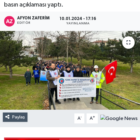
basın açıklaması yaptı.
AFYON ZAFERİM
10.01.2024 - 17:16
EDITÖR
YAYINLANMA
Paylaş
-
+
A
A