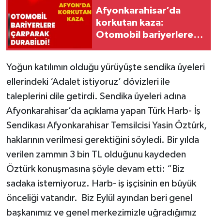
Afyonkarahisar’da
korkutan kaza:
Otomobil bariyerlere
çarparak durabildi!
Yoğun katılımın olduğu yürüyüşte sendika üyeleri
ellerindeki ‘Adalet istiyoruz’ dövizleri ile
taleplerini dile getirdi. Sendika üyeleri adına
Afyonkarahisar’da açıklama yapan Türk Harb- İş
Sendikası Afyonkarahisar Temsilcisi Yasin Öztürk,
haklarının verilmesi gerektiğini söyledi. Bir yılda
verilen zammın 3 bin TL olduğunu kaydeden
Öztürk konuşmasına şöyle devam etti: “Biz
sadaka istemiyoruz. Harb- iş işçisinin en büyük
önceliği vatandır. Biz Eylül ayından beri genel
başkanımız ve genel merkezimizle uğradığımız