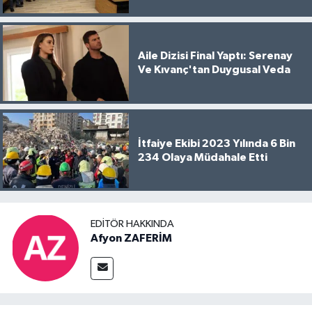
Aile Dizisi Final Yaptı: Serenay
Ve Kıvanç'tan Duygusal Veda
İtfaiye Ekibi 2023 Yılında 6 Bin
234 Olaya Müdahale Etti
EDITÖR HAKKINDA
Afyon ZAFERİM