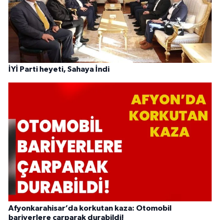
İYİ Parti heyeti, Sahaya İndi
Afyonkarahisar’da korkutan kaza: Otomobil
bariyerlere çarparak durabildi!