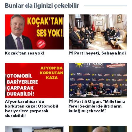
Bunlar da ilginizi çekebilir
Koçak’tan ses yok!
İYİ Parti heyeti, Sahaya İndi
Afyonkarahisar’da
İYİ Partili Olgun: "Milletimiz
korkutan kaza: Otomobil
Yerel Seçimlerde iktidarın
bariyerlere çarparak
kulağını çekecek!"
durabildi!