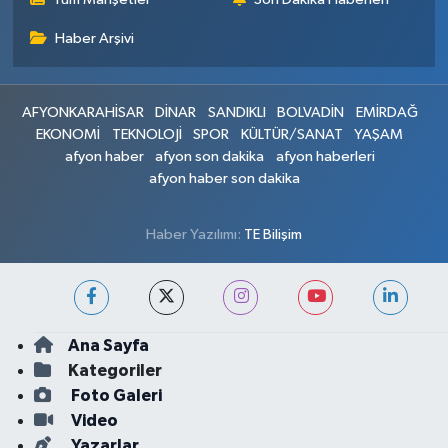
Haber Arşivi
AFYONKARAHİSAR
DİNAR
SANDIKLI
BOLVADİN
EMİRDAĞ
EKONOMİ
TEKNOLOJİ
SPOR
KÜLTÜR/SANAT
YAŞAM
afyon haber
afyon son dakika
afyon haberleri
afyon haber son dakika
Haber Yazılımı:
TE Bilişim
Ana Sayfa
Kategoriler
Foto Galeri
Video
Yazarlar