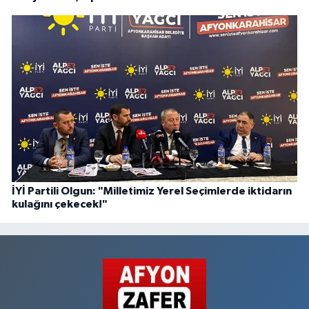
İYİ Partili Olgun: "Milletimiz Yerel Seçimlerde iktidarın
kulağını çekecek!"