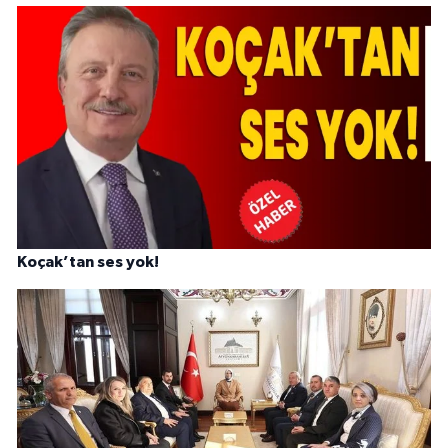
Koçak’tan ses yok!