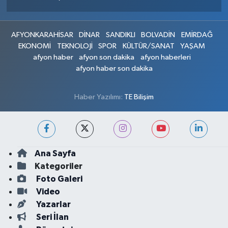
AFYONKARAHİSAR
DİNAR
SANDIKLI
BOLVADİN
EMİRDAĞ
EKONOMİ
TEKNOLOJİ
SPOR
KÜLTÜR/SANAT
YAŞAM
afyon haber
afyon son dakika
afyon haberleri
afyon haber son dakika
Haber Yazılımı:
TE Bilişim
Ana Sayfa
Kategoriler
Foto Galeri
Video
Yazarlar
Seri İlan