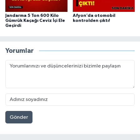
Jandarma 5 Ton 600 Kilo
Afyon’da otomobil
Gümrük Kaçağı Ceviz İçi Ele
kontrolden çıktı!
Geçirdi
Yorumlar
Gönder