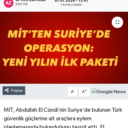
AFYON ZAFERİM
01.01.2024 - 13:47
EDITÖR
YAYINLANMA
Paylaş
-
+
A
A
MİT, Abdullah El Cündi’nin Suriye’de bulunan Türk
güvenlik güçlerine ait araçlara eylem
planlamasında bulunduğunu tespit etti. El