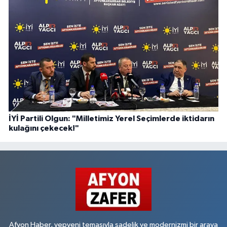
İYİ Partili Olgun: "Milletimiz Yerel Seçimlerde iktidarın
kulağını çekecek!"
Afyon Haber, yepyeni temasıyla sadelik ve modernizmi bir araya