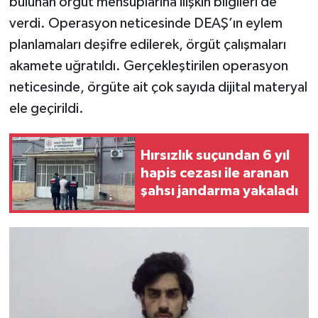
bulunan örgüt mensuplarına ilişkin bilgileri de
verdi. Operasyon neticesinde DEAŞ’ın eylem
planlamaları deşifre edilerek, örgüt çalışmaları
akamete uğratıldı. Gerçekleştirilen operasyon
neticesinde, örgüte ait çok sayıda dijital materyal
ele geçirildi.
Hırsızlık suçundan 6 yıl
hapis cezası ile aranan
şahsı jandarma yakaladı