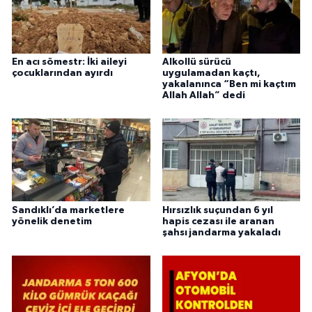
En acı sömestr: İki aileyi
Alkollü sürücü
çocuklarından ayırdı
uygulamadan kaçtı,
yakalanınca “Ben mi kaçtım
Allah Allah” dedi
Sandıklı’da marketlere
Hırsızlık suçundan 6 yıl
yönelik denetim
hapis cezası ile aranan
şahsı jandarma yakaladı