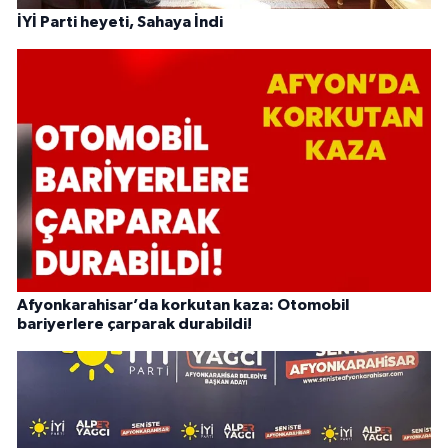
İYİ Parti heyeti, Sahaya İndi
Afyonkarahisar’da korkutan kaza: Otomobil
bariyerlere çarparak durabildi!