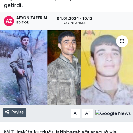
getirdi.
AFYON ZAFERİM
04.01.2024 - 10:13
EDITÖR
YAYINLANMA
Paylaş
-
+
A
A
MİT, Irak’ta kurduğu istihbarat ağı aracılığıyla