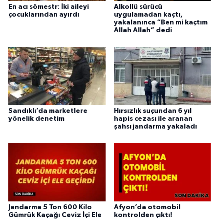
En acı sömestr: İki aileyi
Alkollü sürücü
çocuklarından ayırdı
uygulamadan kaçtı,
yakalanınca “Ben mi kaçtım
Allah Allah” dedi
Sandıklı’da marketlere
Hırsızlık suçundan 6 yıl
yönelik denetim
hapis cezası ile aranan
şahsı jandarma yakaladı
Jandarma 5 Ton 600 Kilo
Afyon’da otomobil
Gümrük Kaçağı Ceviz İçi Ele
kontrolden çıktı!