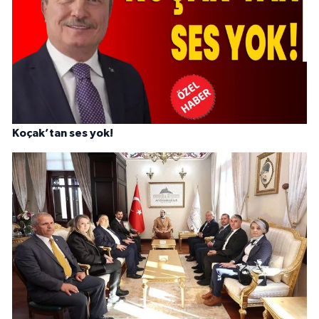
Koçak’tan ses yok!