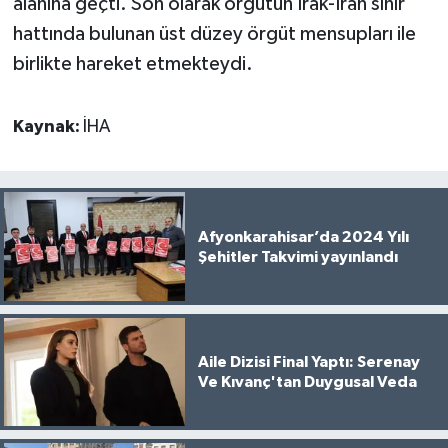
alanına geçti. Son olarak örgütün Irak-İran sınır
hattında bulunan üst düzey örgüt mensupları ile
birlikte hareket etmekteydi.
Kaynak:
İHA
Afyonkarahisar’da 2024 Yılı
Şehitler Takvimi yayınlandı
Aile Dizisi Final Yaptı: Serenay
Ve Kıvanç'tan Duygusal Veda