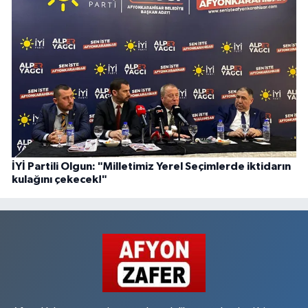
İYİ Partili Olgun: "Milletimiz Yerel Seçimlerde iktidarın
kulağını çekecek!"