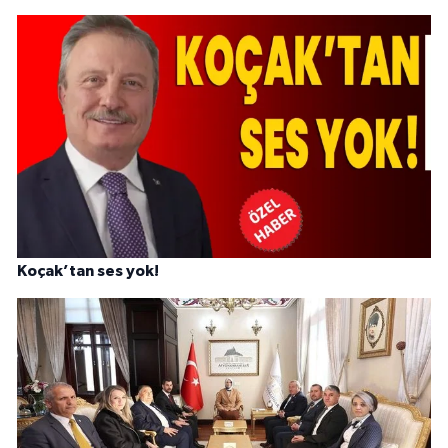
Koçak’tan ses yok!