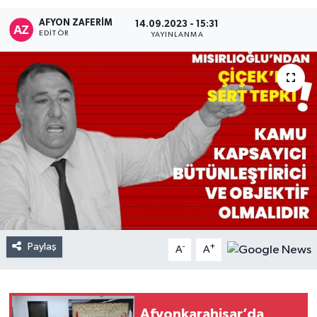
AFYON ZAFERİM
14.09.2023 - 15:31
EDITÖR
YAYINLANMA
Paylaş
-
+
A
A
Afyonkarahisar’da