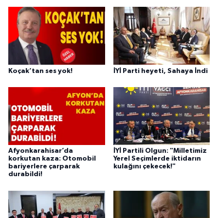
Koçak’tan ses yok!
İYİ Parti heyeti, Sahaya İndi
Afyonkarahisar’da
İYİ Partili Olgun: "Milletimiz
korkutan kaza: Otomobil
Yerel Seçimlerde iktidarın
bariyerlere çarparak
kulağını çekecek!"
durabildi!