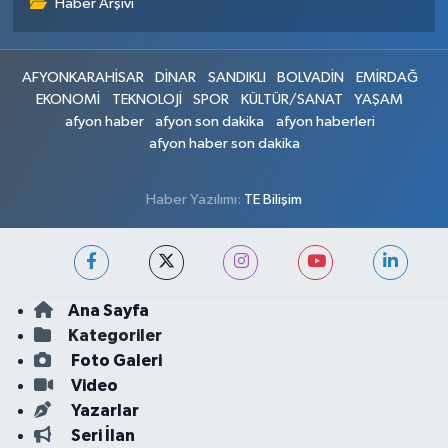
Haber Arşivi
AFYONKARAHİSAR
DİNAR
SANDIKLI
BOLVADİN
EMİRDAĞ
EKONOMİ
TEKNOLOJİ
SPOR
KÜLTÜR/SANAT
YAŞAM
afyon haber
afyon son dakika
afyon haberleri
afyon haber son dakika
Haber Yazılımı:
TE Bilişim
Ana Sayfa
Kategoriler
Foto Galeri
Video
Yazarlar
Seri İlan