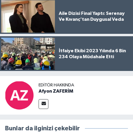
Aile Dizisi Final Yaptı: Serenay
Ve Kıvanç'tan Duygusal Veda
İtfaiye Ekibi 2023 Yılında 6 Bin
234 Olaya Müdahale Etti
EDITÖR HAKKINDA
Afyon ZAFERİM
Bunlar da ilginizi çekebilir