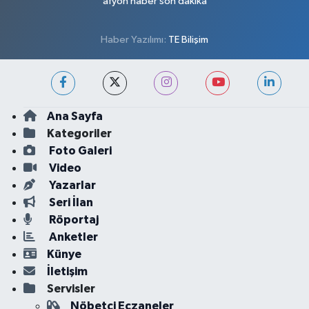
afyon haber son dakika
Haber Yazılımı:
TE Bilişim
Ana Sayfa
Kategoriler
Foto Galeri
Video
Yazarlar
Seri İlan
Röportaj
Anketler
Künye
İletişim
Servisler
Nöbetçi Eczaneler