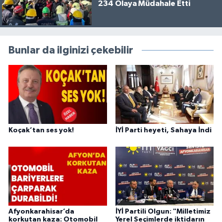
234 Olaya Müdahale Etti
Bunlar da ilginizi çekebilir
Koçak’tan ses yok!
İYİ Parti heyeti, Sahaya İndi
Afyonkarahisar’da
İYİ Partili Olgun: "Milletimiz
korkutan kaza: Otomobil
Yerel Seçimlerde iktidarın