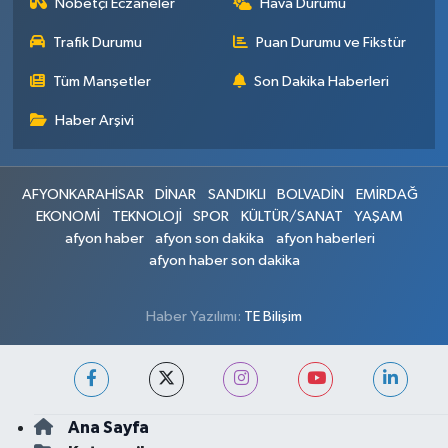
Nöbetçi Eczaneler
Hava Durumu
Trafik Durumu
Puan Durumu ve Fikstür
Tüm Manşetler
Son Dakika Haberleri
Haber Arşivi
AFYONKARAHİSAR
DİNAR
SANDIKLI
BOLVADİN
EMİRDAĞ
EKONOMİ
TEKNOLOJİ
SPOR
KÜLTÜR/SANAT
YAŞAM
afyon haber
afyon son dakika
afyon haberleri
afyon haber son dakika
Haber Yazılımı:
TE Bilişim
Ana Sayfa