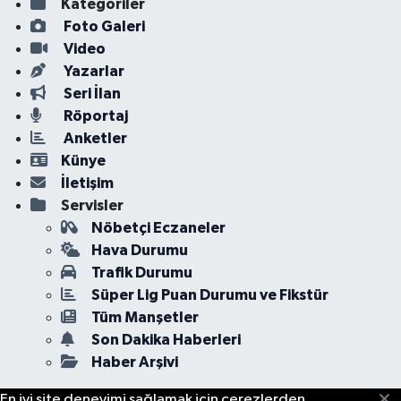
Kategoriler
Foto Galeri
Video
Yazarlar
Seri İlan
Röportaj
Anketler
Künye
İletişim
Servisler
Nöbetçi Eczaneler
Hava Durumu
Trafik Durumu
Süper Lig Puan Durumu ve Fikstür
Tüm Manşetler
Son Dakika Haberleri
Haber Arşivi
En iyi site deneyimi sağlamak için çerezlerden