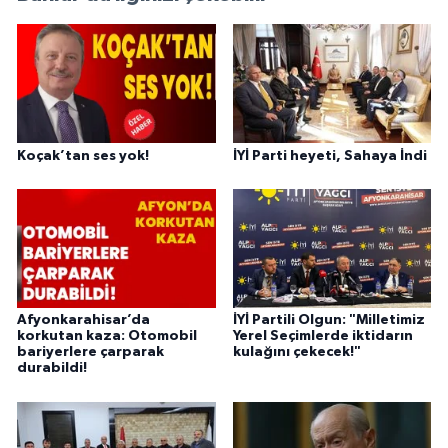
Koçak’tan ses yok!
İYİ Parti heyeti, Sahaya İndi
Afyonkarahisar’da
İYİ Partili Olgun: "Milletimiz
korkutan kaza: Otomobil
Yerel Seçimlerde iktidarın
bariyerlere çarparak
kulağını çekecek!"
durabildi!