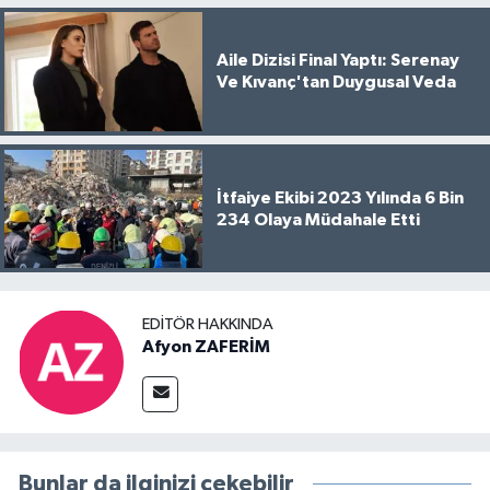
Aile Dizisi Final Yaptı: Serenay
Ve Kıvanç'tan Duygusal Veda
İtfaiye Ekibi 2023 Yılında 6 Bin
234 Olaya Müdahale Etti
EDITÖR HAKKINDA
Afyon ZAFERİM
Bunlar da ilginizi çekebilir