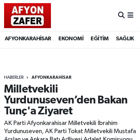
AFYONKARAHİSAR
EKONOMİ
EĞİTİM
SAĞLIK
HABERLER
AFYONKARAHİSAR
Milletvekili
Yurdunuseven’den Bakan
Tunç'a Ziyaret
AK Parti Afyonkarahisar Milletvekili İbrahim
Yurdunuseven, AK Parti Tokat Milletvekili Mustafa
Arslan ve Ankara Batı Adliyesi Adalet Komisyonu