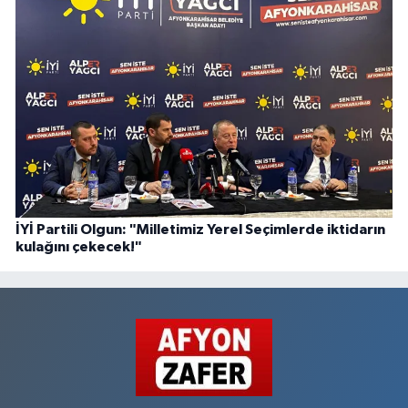
İYİ Partili Olgun: "Milletimiz Yerel Seçimlerde iktidarın
kulağını çekecek!"