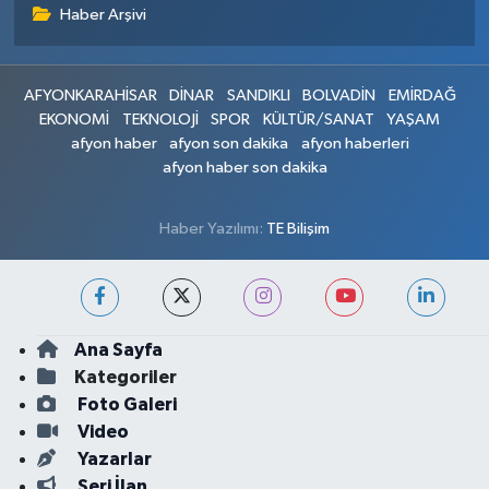
Haber Arşivi
AFYONKARAHİSAR
DİNAR
SANDIKLI
BOLVADİN
EMİRDAĞ
EKONOMİ
TEKNOLOJİ
SPOR
KÜLTÜR/SANAT
YAŞAM
afyon haber
afyon son dakika
afyon haberleri
afyon haber son dakika
Haber Yazılımı:
TE Bilişim
Ana Sayfa
Kategoriler
Foto Galeri
Video
Yazarlar
Seri İlan