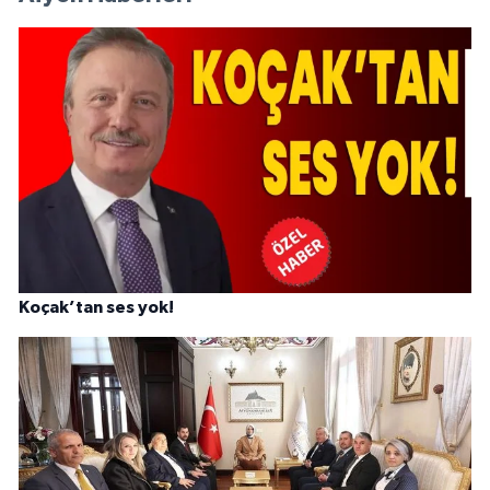
Koçak’tan ses yok!