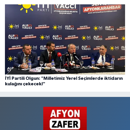
İYİ Partili Olgun: "Milletimiz Yerel Seçimlerde iktidarın
kulağını çekecek!"