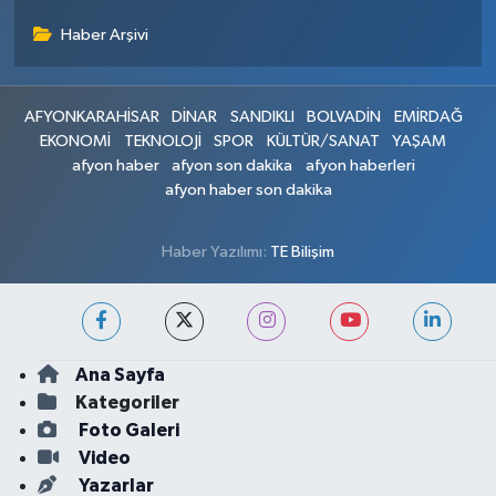
Haber Arşivi
AFYONKARAHİSAR
DİNAR
SANDIKLI
BOLVADİN
EMİRDAĞ
EKONOMİ
TEKNOLOJİ
SPOR
KÜLTÜR/SANAT
YAŞAM
afyon haber
afyon son dakika
afyon haberleri
afyon haber son dakika
Haber Yazılımı:
TE Bilişim
Ana Sayfa
Kategoriler
Foto Galeri
Video
Yazarlar