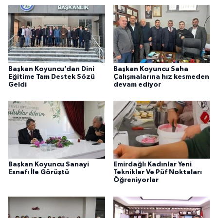
Başkan Koyuncu’dan Dini
Başkan Koyuncu Saha
Eğitime Tam Destek Sözü
Çalışmalarına hız kesmeden
Geldi
devam ediyor
Başkan Koyuncu Sanayi
Emirdağlı Kadınlar Yeni
Esnafı İle Görüştü
Teknikler Ve Püf Noktaları
Öğreniyorlar