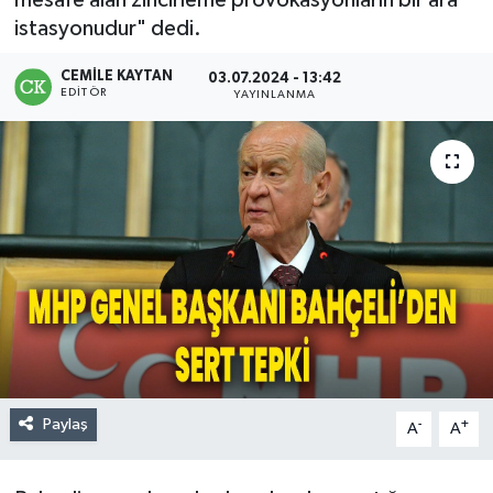
mesafe alan zincirleme provokasyonların bir ara
istasyonudur" dedi.
CEMILE KAYTAN
03.07.2024 - 13:42
EDITÖR
YAYINLANMA
Paylaş
-
+
A
A