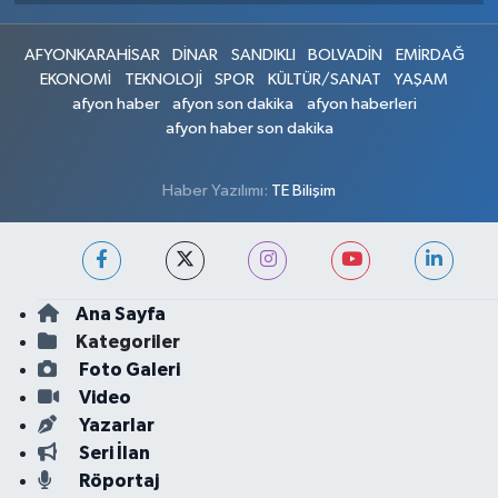
AFYONKARAHİSAR
DİNAR
SANDIKLI
BOLVADİN
EMİRDAĞ
EKONOMİ
TEKNOLOJİ
SPOR
KÜLTÜR/SANAT
YAŞAM
afyon haber
afyon son dakika
afyon haberleri
afyon haber son dakika
Haber Yazılımı:
TE Bilişim
Ana Sayfa
Kategoriler
Foto Galeri
Video
Yazarlar
Seri İlan
Röportaj