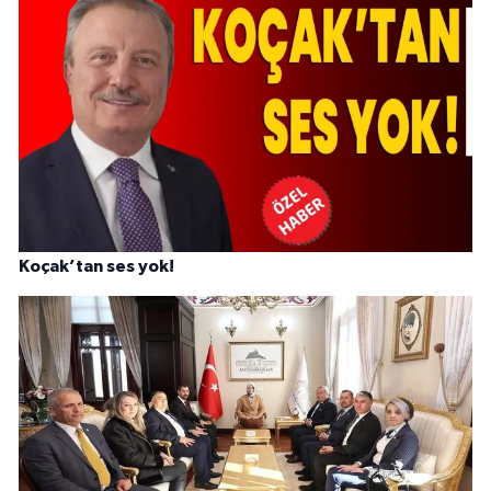
Koçak’tan ses yok!